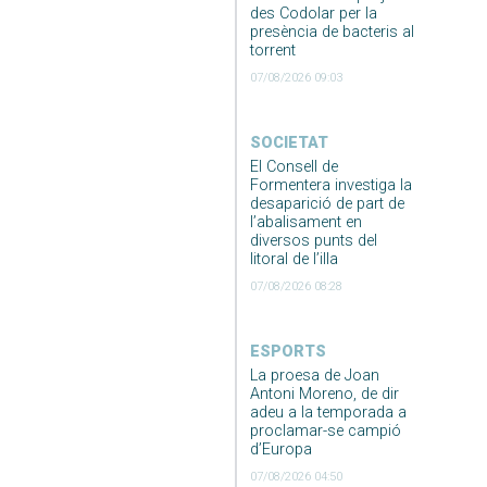
des Codolar per la
presència de bacteris al
torrent
07/08/2026 09:03
SOCIETAT
El Consell de
Formentera investiga la
desaparició de part de
l’abalisament en
diversos punts del
litoral de l’illa
07/08/2026 08:28
ESPORTS
La proesa de Joan
Antoni Moreno, de dir
adeu a la temporada a
proclamar-se campió
d’Europa
07/08/2026 04:50