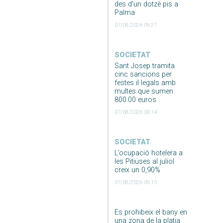
des d’un dotzè pis a
Palma
07/08/2026 09:27
SOCIETAT
Sant Josep tramita
cinc sancions per
festes il·legals amb
multes que sumen
800.00 euros
07/08/2026 09:14
SOCIETAT
L’ocupació hotelera a
les Pitiüses al juliol
creix un 0,90%
07/08/2026 09:15
Es prohibeix el bany en
una zona de la platja