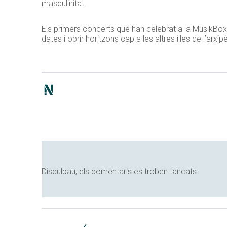
masculinitat.
Els primers concerts que han celebrat a la MusikBox 
dates i obrir horitzons cap a les altres illes de l’arxip
Disculpau, els comentaris es troben tancats