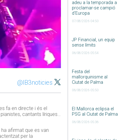
adeu a la temporada a
proclamar-se campió
d’Europa
07/08/2026 04:50
JP Financial, un equip
sense límits
06/08/2026 05:54
Festa del
mallorquinisme al
@IB3noticies
Ciutat de Palma
06/08/2026 05:50
s fa en directe i és el
El Mallorca eclipsa el
pianistes, cantants líriques…
PSG al Ciutat de Palma
06/08/2026 05:36
 ha afirmat que es van
cteritzat per la