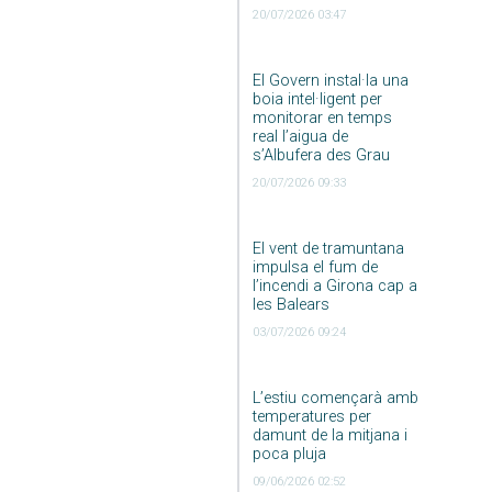
20/07/2026 03:47
El Govern instal·la una
boia intel·ligent per
monitorar en temps
real l’aigua de
s’Albufera des Grau
20/07/2026 09:33
El vent de tramuntana
impulsa el fum de
l’incendi a Girona cap a
les Balears
03/07/2026 09:24
L’estiu començarà amb
temperatures per
damunt de la mitjana i
poca pluja
09/06/2026 02:52