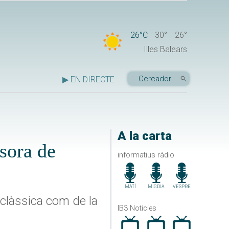
26°C
30°
26°
Illes Balears
▶ EN DIRECTE
A la carta
sora de
informatius ràdio
MATÍ
MIGDIA
VESPRE
 clàssica com de la
IB3 Noticies