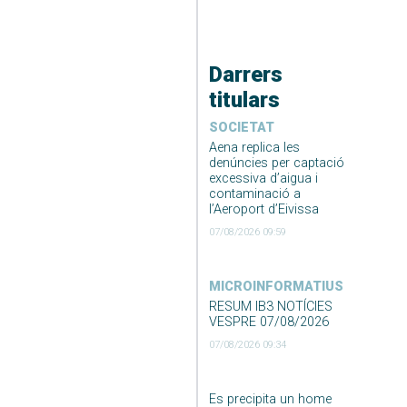
Darrers
titulars
SOCIETAT
Aena replica les
denúncies per captació
excessiva d’aigua i
contaminació a
l’Aeroport d’Eivissa
07/08/2026 09:59
MICROINFORMATIUS
RESUM IB3 NOTÍCIES
VESPRE 07/08/2026
07/08/2026 09:34
Es precipita un home