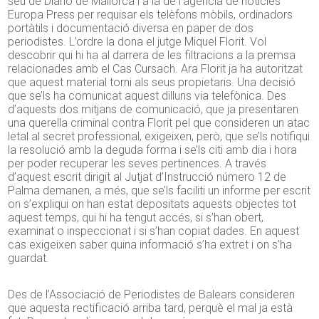
seu de Diario de Mallorca i a la de l’agència de notícies
Europa Press per requisar els telèfons mòbils, ordinadors
portàtils i documentació diversa en paper de dos
periodistes. L’ordre la dona el jutge Miquel Florit. Vol
descobrir qui hi ha al darrera de les filtracions a la premsa
relacionades amb el Cas Cursach. Ara Florit ja ha autoritzat
que aquest material torni als seus propietaris. Una decisió
que se’ls ha comunicat aquest dilluns via telefònica. Des
d’aquests dos mitjans de comunicació, que ja presentaren
una querella criminal contra Florit pel que consideren un atac
letal al secret professional, exigeixen, però, que se’ls notifiqui
la resolució amb la deguda forma i se’ls citi amb dia i hora
per poder recuperar les seves pertinences. A través
d’aquest escrit dirigit al Jutjat d’Instrucció número 12 de
Palma demanen, a més, que se’ls faciliti un informe per escrit
on s’expliqui on han estat depositats aquests objectes tot
aquest temps, qui hi ha tengut accés, si s’han obert,
examinat o inspeccionat i si s’han copiat dades. En aquest
cas exigeixen saber quina informació s’ha extret i on s’ha
guardat.
Des de l’Associació de Periodistes de Balears consideren
que aquesta rectificació arriba tard, perquè el mal ja està