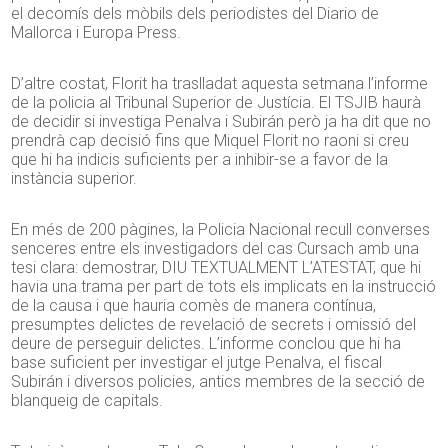
el decomís dels mòbils dels periodistes del Diario de
Mallorca i Europa Press.
D’altre costat, Florit ha traslladat aquesta setmana l’informe
de la policia al Tribunal Superior de Justícia. El TSJIB haurà
de decidir si investiga Penalva i Subirán però ja ha dit que no
prendrà cap decisió fins que Miquel Florit no raoni si creu
que hi ha indicis suficients per a inhibir-se a favor de la
instància superior.
En més de 200 pàgines, la Policia Nacional recull converses
senceres entre els investigadors del cas Cursach amb una
tesi clara: demostrar, DIU TEXTUALMENT L’ATESTAT, que hi
havia una trama per part de tots els implicats en la instrucció
de la causa i que hauria comès de manera contínua,
presumptes delictes de revelació de secrets i omissió del
deure de perseguir delictes. L’informe conclou que hi ha
base suficient per investigar el jutge Penalva, el fiscal
Subirán i diversos policies, antics membres de la secció de
blanqueig de capitals.