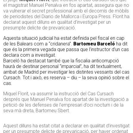
el magistrat Manuel Penalva en fos apartat, assegura que no
va vulnerar el secret professional amb el decomís de mòbils
de periodistes del Diario de Mallorca i Europa Press. Florit ha
declarat aquest dilluns en qualitat d’investigat per un
presumpte delicte de prevaricació.
Aquesta situació judicial ha estat definida pel fiscal en cap
de les Balears com a “cridanera”.
Bartomeu Barceló
ha dit
que és la primera vegada que passa que l’instructor d’un cas
declara com a investigat.
Barceló ha destacat també que la fiscalia anticorrupció
haurà de destinar personal “imparcial”, ha dit textualment,
arribat de Madrid per investigar les distintes vessants del cas
Cursach. Tot i això, es reserva – diu – la seva opinió sobre el
cas.
Miquel Florit, va assumir la instrucció del Cas Cursach
després que Manuel Penalva fos apartat de la investigació a
petició de les defenses de l’empresari d’oci nocturn i de la
seva mà dreta, Bartomeu Sbert.
Aquest dilluns ha estat citat a declarar en qualitat d’investigat
per un presumpte delicte de prevaricació, per haver ordenat