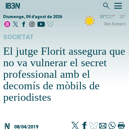
Diumenge, 09 d'agost de 2026
33°C
37°
25°
Illes Balears
SOCIETAT
El jutge Florit assegura que
no va vulnerar el secret
professional amb el
decomís de mòbils de
periodistes
08/04/2019