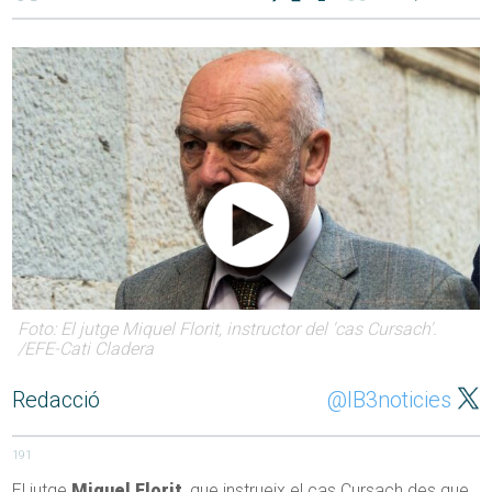
Foto: El jutge Miquel Florit, instructor del 'cas Cursach'.
/EFE-Cati Cladera
Redacció
@IB3noticies
191
El jutge
Miquel Florit
, que instrueix el cas Cursach des que