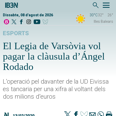
Dissabte, 08 d'agost de 2026
30°C
32°
26°
Illes Balears
ESPORTS
El Legia de Varsòvia vol
pagar la clàusula d’Ángel
Rodado
L'operació pel davanter de la UD Eivissa
es tancaria per una xifra al voltant dels
dos milions d'euros
13/02/2020