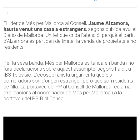
350
El líder de Més per Mallorca al Consell,
Jaume Alzamora,
hauria venut una casa a estrangers
, segons publica avui el
Diario de Mallorca. Un fet que crida l’atenció, perquè el partit
d’Alzamora és partidari de limitar la venda de propietats a no
residents.
Per la seva banda, Més per Mallorca es tanca en banda i no
farà declaracions sobre aquest assumpte, segons ha dit a
IB3 Televisió. L’ecosobiranista argumenta que els
compradors són d’origen estranger, però que són residents
de l’illa. La portaveu del PP al Consell de Mallorca reclama
explicacions al coordinador de Més per Mallorca i a la
portaveu del PSIB al Consell.