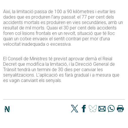
Així, la limitació passa de 100 a 90 kilòmetres i evitar les
dades que es produiren l’any passat: el 77 per cent dels
accidents mortals es produïren en vies secundàries, amb un
resultat de mil morts. Quasi el 30 per cent dels accidents
foren col·lisions frontals en un revolt, situació que té lloc
quan un cotxe envaeix el sentit contrari per mor d’una
velocitat inadequada o excessiva.
El Consell de Ministres té previst aprovar demà el Reial
Decret que modifica la limitació, i la Direcció General de
Trànsit tendrà un termini de 30 dies per canviar les
senyalitzacions. L’aplicació es farà gradual i a mesura que
es vagin canviant els senyals.