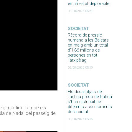
en un estat deplorable
05/08/2026 05:21
SOCIETAT
Rècord de pressió
humana a les Balears
en maig amb un total
d’1,86 milions de
persones en tot
l’arxipèlag
05/08/2026 05:19
SOCIETAT
Els desallotjats de
l’antiga presó de Palma
s’han distribuit per
diferents assentaments
seig marítim. També els
de la ciutat
ola de Nadal del passeig de
05/08/2026 05:15