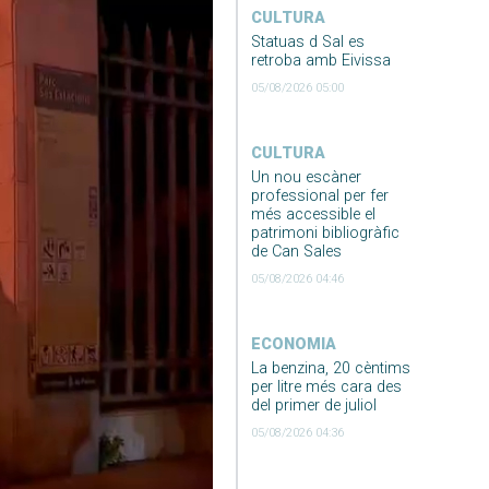
CULTURA
Statuas d Sal es
retroba amb Eivissa
05/08/2026 05:00
CULTURA
Un nou escàner
professional per fer
més accessible el
patrimoni bibliogràfic
de Can Sales
05/08/2026 04:46
ECONOMIA
La benzina, 20 cèntims
per litre més cara des
del primer de juliol
05/08/2026 04:36