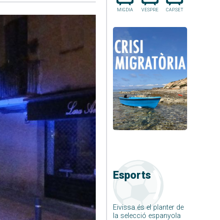
MIGDIA
VESPRE
CAP.SET
Esports
Eivissa és el planter de
la selecció espanyola