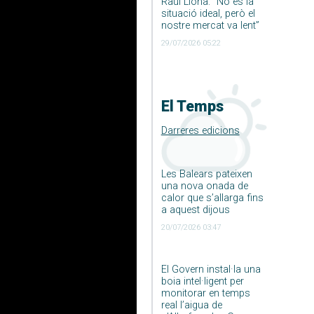
Raúl Llona: ”No és la
situació ideal, però el
nostre mercat va lent”
29/07/2026 05:22
El Temps
Darreres edicions
Les Balears pateixen
una nova onada de
calor que s’allarga fins
a aquest dijous
20/07/2026 03:47
El Govern instal·la una
boia intel·ligent per
monitorar en temps
real l’aigua de