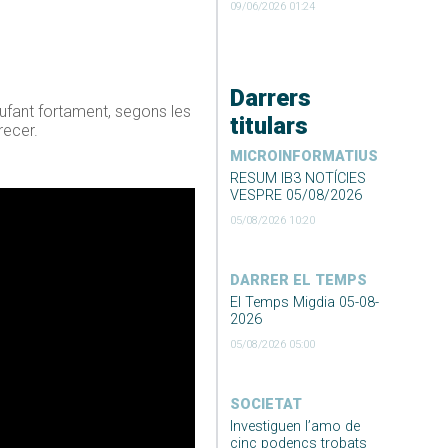
09/06/2026 01:24
Darrers
ufant fortament, segons les
titulars
recer.
MICROINFORMATIUS
RESUM IB3 NOTÍCIES
VESPRE 05/08/2026
05/08/2026 10:20
DARRER EL TEMPS
El Temps Migdia 05-08-
2026
05/08/2026 05:00
SOCIETAT
Investiguen l’amo de
cinc podencs trobats