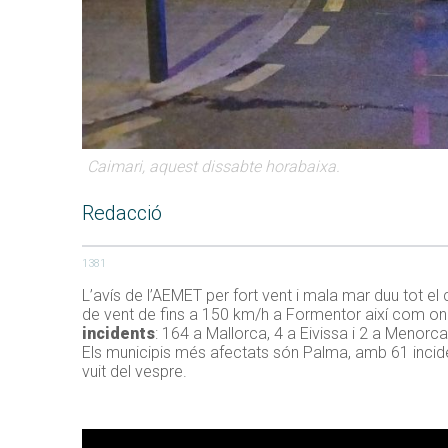
Caimari, aquest dissabte horabaixa.
Redacció
1381
L’avís de l’AEMET per fort vent i mala mar duu tot e
de vent de fins a 150 km/h a Formentor així com one
incidents
: 164 a Mallorca, 4 a Eivissa i 2 a Menorca
Els municipis més afectats són Palma, amb 61 inciden
vuit del vespre.