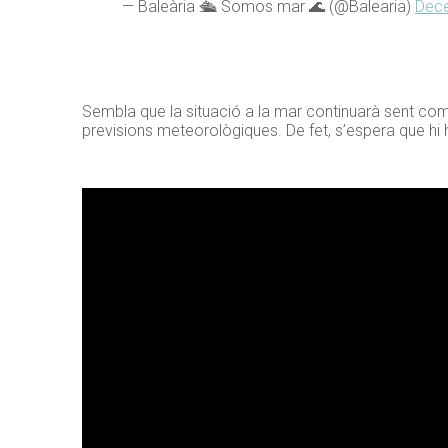
— Baleària 🛳️ Somos mar 🌊 (@Balearia)
Dece
Sembla que la situació a la mar continuarà sent com
previsions meteorològiques. De fet, s’espera que hi 