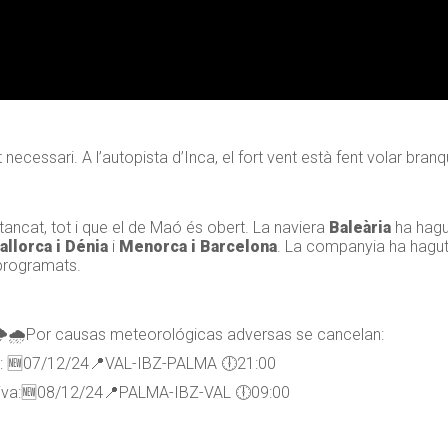
cessari. A l’autopista d’Inca, el fort vent està fent volar branque
tancat, tot i que el de Maó és obert. La naviera
Baleària
ha hag
allorca i Dénia
i
Menorca i Barcelona
. La companyia ha hagut
eprogramats.
Por causas meteorológicas adversas se cancelan:
: 🆕07/12/24📍VAL-IBZ-PALMA 🕕21:00
iva:🆕08/12/24📍PALMA-IBZ-VAL 🕕09:00