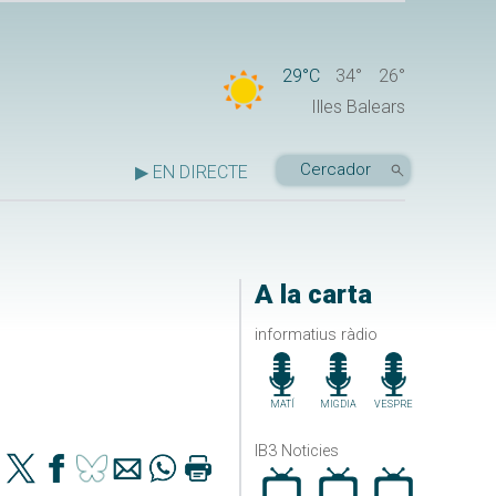
29°C
34°
26°
Illes Balears
▶ EN DIRECTE
A la carta
informatius ràdio
MATÍ
MIGDIA
VESPRE
IB3 Noticies