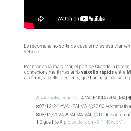
Es recomana no sortir de casa si no és estrictament ne
vehicles.
Per mor de la mala mar, el port de Ciutadella roman 
connexions marítimes amb
vaixells ràpids
entre
M
als ferris, vaixells més lents, que han hagut de ser r
⚠[
#AvisoBaleària
RUTA VALENCIA<>PALMA] 🌩
❌07/12/24📍VAL-PALMA 🕕22:00 ↪Alternativa
❌08/12/2024📍PALMA-VAL 🕕10:00 ↪Alternat
⬇Sigue hilo⬇
pic.twitter.com/9ITfNSkc6M