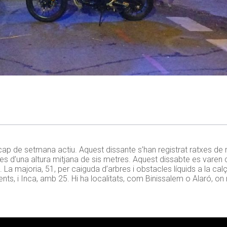
l cap de setmana actiu. Aquest dissante s’han registrat ratxes d
s d’una altura mitjana de sis metres. Aquest dissabte es varen
. La majoria, 51, per caiguda d’arbres i obstacles líquids a la ca
ts, i Inca, amb 25. Hi ha localitats, com Binissalem o Alaró, on