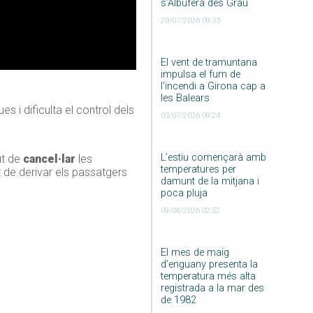
s’Albufera des Grau
20/07/2026 09:33
El vent de tramuntana
impulsa el fum de
l’incendi a Girona cap a
les Balears
s i dificulta el control dels
03/07/2026 09:24
L’estiu començarà amb
ut de
cancel·lar
les
temperatures per
 de derivar els passatgers
damunt de la mitjana i
poca pluja
09/06/2026 02:52
El mes de maig
d’enguany presenta la
temperatura més alta
registrada a la mar des
de 1982