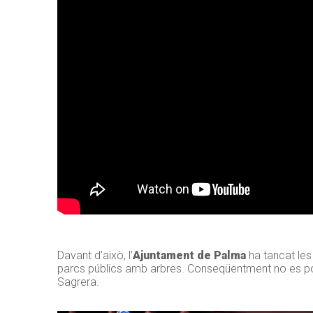
Davant d’això, l’
Ajuntament de Palma
ha tancat les
parcs públics amb arbres. Conseqüentment no es podr
Sagrera.