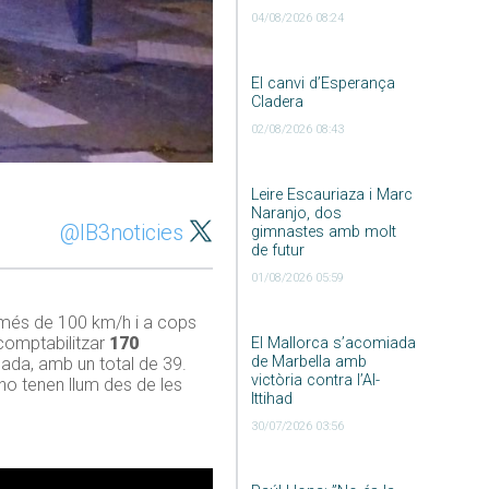
04/08/2026 08:24
El canvi d’Esperança
Cladera
02/08/2026 08:43
Leire Escauriaza i Marc
Naranjo, dos
@IB3noticies
gimnastes amb molt
de futur
01/08/2026 05:59
e més de 100 km/h i a cops
 comptabilitzar
170
El Mallorca s’acomiada
de Marbella amb
lçada, amb un total de 39.
victòria contra l’Al-
 no tenen llum des de les
Ittihad
30/07/2026 03:56