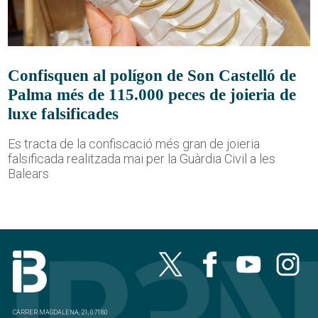
Confisquen al polígon de Son Castelló de
Palma més de 115.000 peces de joieria de
luxe falsificades
Es tracta de la confiscació més gran de joieria
falsificada realitzada mai per la Guàrdia Civil a les
Balears
CARRER MAGDALENA, 21, 07180