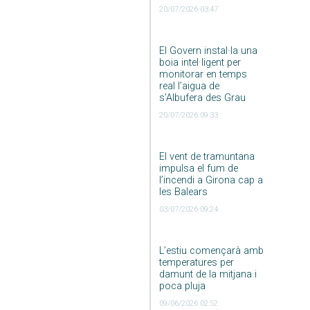
20/07/2026 03:47
El Govern instal·la una
boia intel·ligent per
monitorar en temps
real l’aigua de
s’Albufera des Grau
20/07/2026 09:33
El vent de tramuntana
impulsa el fum de
l’incendi a Girona cap a
les Balears
03/07/2026 09:24
L’estiu començarà amb
temperatures per
damunt de la mitjana i
poca pluja
09/06/2026 02:52