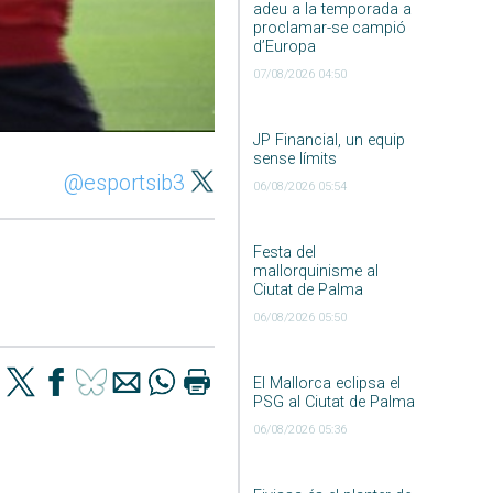
adeu a la temporada a
proclamar-se campió
d’Europa
07/08/2026 04:50
JP Financial, un equip
sense límits
@esportsib3
06/08/2026 05:54
Festa del
mallorquinisme al
Ciutat de Palma
06/08/2026 05:50
El Mallorca eclipsa el
PSG al Ciutat de Palma
06/08/2026 05:36