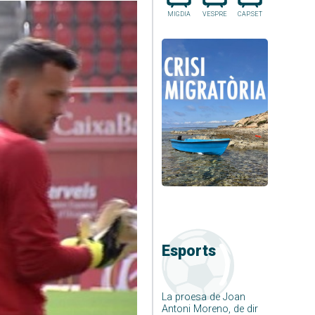
MIGDIA
VESPRE
CAP.SET
Esports
La proesa de Joan
Antoni Moreno, de dir