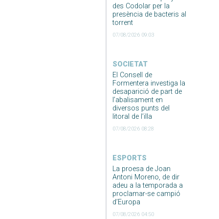
des Codolar per la
presència de bacteris al
torrent
07/08/2026 09:03
SOCIETAT
El Consell de
Formentera investiga la
desaparició de part de
l’abalisament en
diversos punts del
litoral de l’illa
07/08/2026 08:28
ESPORTS
La proesa de Joan
Antoni Moreno, de dir
adeu a la temporada a
proclamar-se campió
d’Europa
07/08/2026 04:50