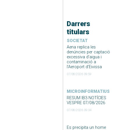
Darrers
titulars
SOCIETAT
Aena replica les
denúncies per captació
excessiva d’aigua i
contaminació a
l’Aeroport d’Eivissa
07/08/2026 09:59
MICROINFORMATIUS
RESUM IB3 NOTÍCIES
VESPRE 07/08/2026
07/08/2026 09:34
Es precipita un home