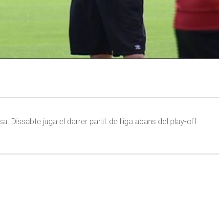
 Dissabte juga el darrer partit de lliga abans del play-off.