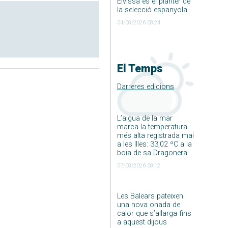
Eivissa és el planter de
la selecció espanyola
04/08/2026 08:24
El Temps
Darreres edicions
L’aigua de la mar
marca la temperatura
més alta registrada mai
a les Illes: 33,02 ºC a la
boia de sa Dragonera
07/08/2026 08:12
Les Balears pateixen
una nova onada de
calor que s’allarga fins
a aquest dijous