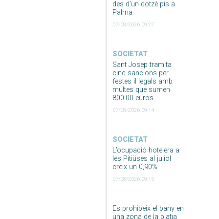
des d’un dotzè pis a
Palma
07/08/2026 09:27
SOCIETAT
Sant Josep tramita
cinc sancions per
festes il·legals amb
multes que sumen
800.00 euros
07/08/2026 09:14
SOCIETAT
L’ocupació hotelera a
les Pitiüses al juliol
creix un 0,90%
07/08/2026 09:15
Es prohibeix el bany en
una zona de la platja