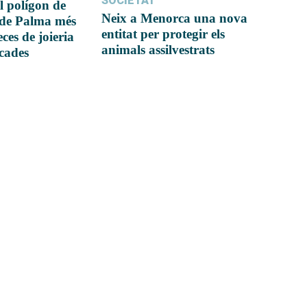
SOCIETAT
l polígon de
Neix a Menorca una nova
 de Palma més
entitat per protegir els
ces de joieria
animals assilvestrats
icades