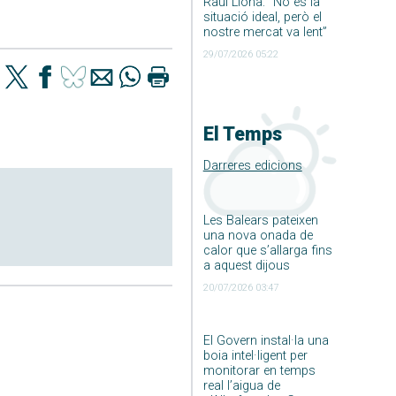
Raúl Llona: ”No és la
situació ideal, però el
nostre mercat va lent”
29/07/2026 05:22
El Temps
Darreres edicions
Les Balears pateixen
una nova onada de
calor que s’allarga fins
a aquest dijous
20/07/2026 03:47
El Govern instal·la una
boia intel·ligent per
monitorar en temps
real l’aigua de