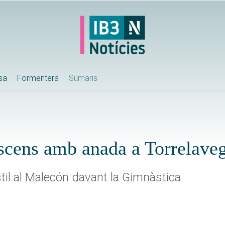
ssa
Formentera
Sumaris
ascens amb anada a Torrelave
il al Malecón davant la Gimnàstica