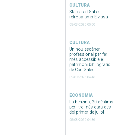
CULTURA
Statuas d Sal es
retroba amb Eivissa
05/08/2026 05:00
CULTURA
Un nou escàner
professional per fer
més accessible el
patrimoni bibliogràfic
de Can Sales
05/08/2026 04:46
ECONOMIA
La benzina, 20 cèntims
per litre més cara des
del primer de juliol
05/08/2026 04:36