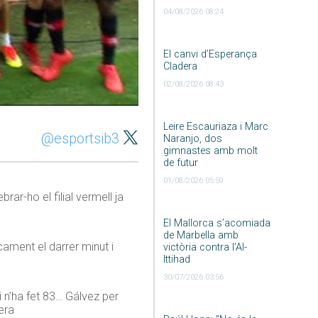
04/08/2026 08:24
El canvi d’Esperança
Cladera
02/08/2026 08:43
Leire Escauriaza i Marc
@esportsib3
Naranjo, dos
gimnastes amb molt
de futur
01/08/2026 05:59
r-ho el filial vermell ja
El Mallorca s’acomiada
de Marbella amb
ament el darrer minut i
victòria contra l’Al-
Ittihad
30/07/2026 03:56
i n’ha fet 83… Gálvez per
era