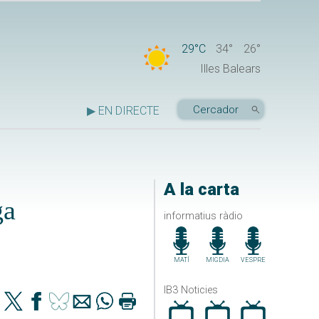
29°C
34°
26°
Illes Balears
▶ EN DIRECTE
A la carta
ga
informatius ràdio
MATÍ
MIGDIA
VESPRE
IB3 Noticies