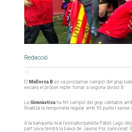
Redacció
176
El
Mallorca B
es va proclamar campió del grup balear
encara el proper repte: tornar a segona divisió B.
La
Gimnàstica
ha fet campió del grup càntabre amb 9
finalitzà la temporada regular amb 93 punts i sense 
A la banqueta rival l’exmallorquinista Pablo Lago dir
part seva tendrà la baixa de Jaume Pol, sancionat. E