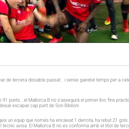
 de tercera dissabte passat… i sense gairebé temps per a celebra
1 punts… el Mallorca B no s’assegurà el primer lloc fins pràctic
deixar escapar cap punt de Son Bibiloni
igeix un equip que només ha encaixat 1 derrota, ha rebut 21 gols 
l tècnic avisa. El Mallorca B no es conforma amb el títol de terc