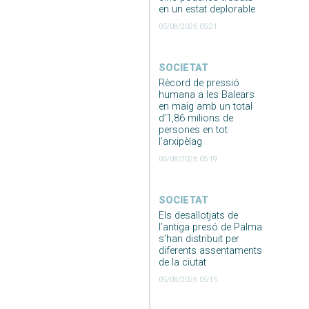
en un estat deplorable
05/08/2026 05:21
SOCIETAT
Rècord de pressió
humana a les Balears
en maig amb un total
d’1,86 milions de
persones en tot
l’arxipèlag
05/08/2026 05:19
SOCIETAT
Els desallotjats de
l’antiga presó de Palma
s’han distribuit per
diferents assentaments
de la ciutat
05/08/2026 05:15