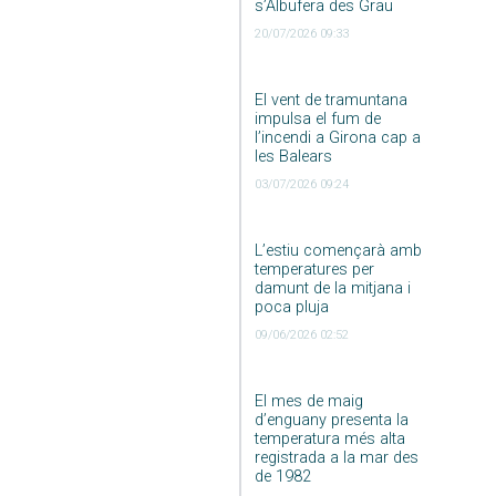
s’Albufera des Grau
20/07/2026 09:33
El vent de tramuntana
impulsa el fum de
l’incendi a Girona cap a
les Balears
03/07/2026 09:24
L’estiu començarà amb
temperatures per
damunt de la mitjana i
poca pluja
09/06/2026 02:52
El mes de maig
d’enguany presenta la
temperatura més alta
registrada a la mar des
de 1982