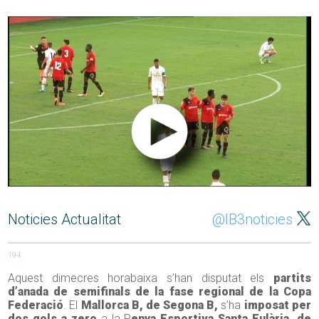
Noticies Actualitat
@IB3noticies
194
Aquest dimecres horabaixa s’han disputat els
partits
d’anada de semifinals de la fase regional de la Copa
Federació
. El
Mallorca B, de Segona B,
s’ha
imposat per
dos gols a zero
a la P
enya Esportiva Santa Eulària, de