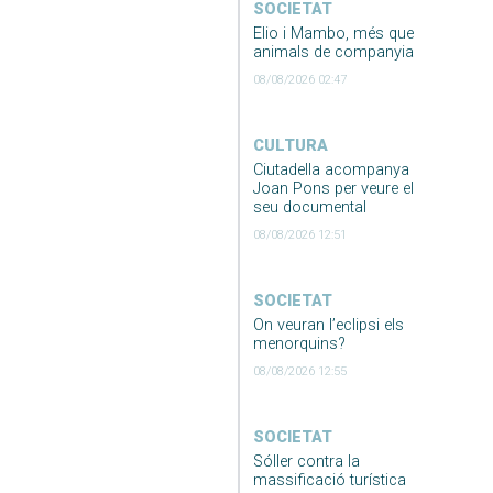
SOCIETAT
Elio i Mambo, més que
animals de companyia
08/08/2026 02:47
CULTURA
Ciutadella acompanya
Joan Pons per veure el
seu documental
08/08/2026 12:51
SOCIETAT
On veuran l’eclipsi els
menorquins?
08/08/2026 12:55
SOCIETAT
Sóller contra la
massificació turística