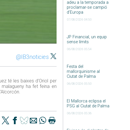
adeu a la temporada a
proclamar-se campió
d’Europa
07/08/2026 04:50
JP Financial, un equip
sense límits
06/08/2026 05:54
@IB3noticies
Festa del
mallorquinisme al
Ciutat de Palma
ez té les baixes d’Oriol per
06/08/2026 05:50
 malagueny ha fet feina en
l’Alcorcón.
El Mallorca eclipsa el
PSG al Ciutat de Palma
06/08/2026 05:36