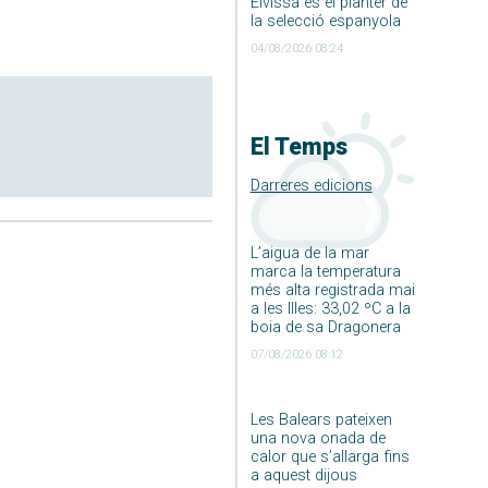
Eivissa és el planter de
la selecció espanyola
04/08/2026 08:24
El Temps
Darreres edicions
L’aigua de la mar
marca la temperatura
més alta registrada mai
a les Illes: 33,02 ºC a la
boia de sa Dragonera
07/08/2026 08:12
Les Balears pateixen
una nova onada de
calor que s’allarga fins
a aquest dijous