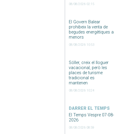
08/08/2026 02:15
El Govern Balear
prohibeix la venta de
begudes energètiques a
menors
08/08/2026 10:53
Sóller, creix el lloguer
vacacional, però les
places de turisme
tradicional es
mantenen
08/08/2026 10:24
DARRER EL TEMPS
El Temps Vespre 07-08-
2026
08/08/2026 08:59