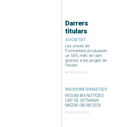
Darrers
titulars
SOCIETAT
Les vinyes de
Formentera produeixen
un 50% més de raïm
gràcies a les pluges de
l’hivern
08/08/2026 05:41
MICROINFORMATIUS
RESUM IB3 NOTÍCIES
CAP DE SETMANA
MIGDIA 08/08/2026
08/08/2026 03:09