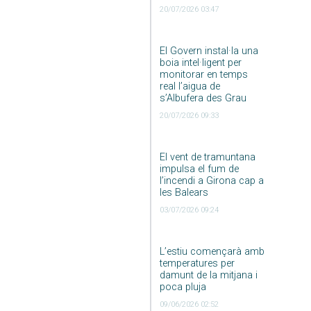
20/07/2026 03:47
El Govern instal·la una
boia intel·ligent per
monitorar en temps
real l’aigua de
s’Albufera des Grau
20/07/2026 09:33
El vent de tramuntana
impulsa el fum de
l’incendi a Girona cap a
les Balears
03/07/2026 09:24
L’estiu començarà amb
temperatures per
damunt de la mitjana i
poca pluja
09/06/2026 02:52