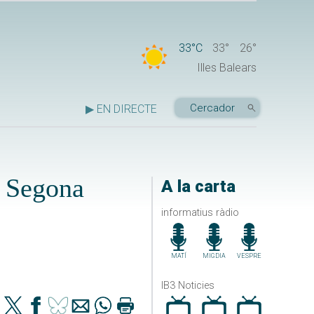
33°C
33°
26°
Illes Balears
▶ EN DIRECTE
a Segona
A la carta
informatius ràdio
MATÍ
MIGDIA
VESPRE
IB3 Noticies