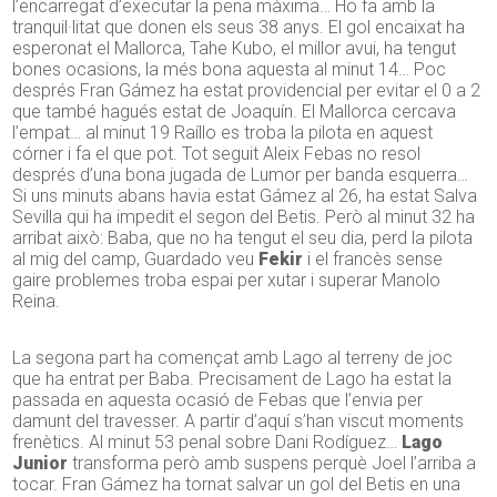
l’encarregat d’executar la pena màxima… Ho fa amb la
tranquil·litat que donen els seus 38 anys. El gol encaixat ha
esperonat el Mallorca, Tahe Kubo, el millor avui, ha tengut
bones ocasions, la més bona aquesta al minut 14… Poc
després Fran Gámez ha estat providencial per evitar el 0 a 2
que també hagués estat de Joaquín. El Mallorca cercava
l’empat… al minut 19 Raíllo es troba la pilota en aquest
córner i fa el que pot. Tot seguit Aleix Febas no resol
després d’una bona jugada de Lumor per banda esquerra…
Si uns minuts abans havia estat Gámez al 26, ha estat Salva
Sevilla qui ha impedit el segon del Betis. Però al minut 32 ha
arribat això: Baba, que no ha tengut el seu dia, perd la pilota
al mig del camp, Guardado veu
Fekir
i el francès sense
gaire problemes troba espai per xutar i superar Manolo
Reina.
La segona part ha començat amb Lago al terreny de joc
que ha entrat per Baba. Precisament de Lago ha estat la
passada en aquesta ocasió de Febas que l’envia per
damunt del travesser. A partir d’aquí s’han viscut moments
frenètics. Al minut 53 penal sobre Dani Rodíguez…
Lago
Junior
transforma però amb suspens perquè Joel l’arriba a
tocar. Fran Gámez ha tornat salvar un gol del Betis en una