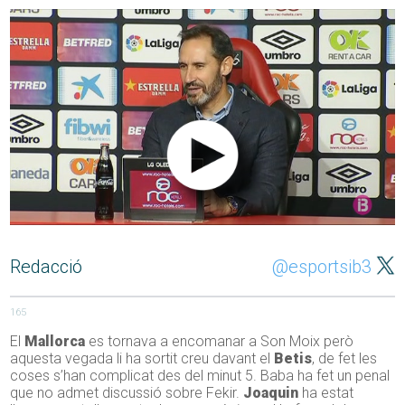
Redacció
@esportsib3
165
El
Mallorca
es tornava a encomanar a Son Moix però
aquesta vegada li ha sortit creu davant el
Betis
, de fet les
coses s’han complicat des del minut 5. Baba ha fet un penal
que no admet discussió sobre Fekir.
Joaquin
ha estat