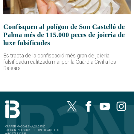
Confisquen al polígon de Son Castelló de
Palma més de 115.000 peces de joieria de
luxe falsificades
Es tracta de la confiscació més gran de joieria
falsificada realitzada mai per la Guàrdia Civil a les
Balears
CARRER MAGDALENA, 21, 07180
POLÍGON INDUSTRIAL DE SON BUGADELLES
(+34) 971 139 333