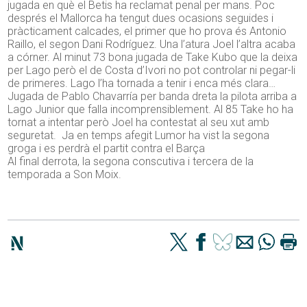
jugada en què el Betis ha reclamat penal per mans. Poc
després el Mallorca ha tengut dues ocasions seguides i
pràcticament calcades, el primer que ho prova és Antonio
Raillo, el segon Dani Rodríguez. Una l’atura Joel l’altra acaba
a córner. Al minut 73 bona jugada de Take Kubo que la deixa
per Lago però el de Costa d’Ivori no pot controlar ni pegar-li
de primeres. Lago l’ha tornada a tenir i enca més clara…
Jugada de Pablo Chavarría per banda dreta la pilota arriba a
Lago Junior que falla incomprensiblement. Al 85 Take ho ha
tornat a intentar però Joel ha contestat al seu xut amb
seguretat. Ja en temps afegit Lumor ha vist la segona
groga i es perdrà el partit contra el Barça
Al final derrota, la segona conscutiva i tercera de la
temporada a Son Moix.