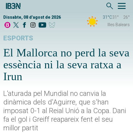
Dissabte, 08 d'agost de 2026
31°C
31°
26°
Illes Balears
ESPORTS
El Mallorca no perd la seva
essència ni la seva ratxa a
Irun
L'aturada pel Mundial no canvia la
dinàmica dels d'Aguirre, que s'han
imposat 0-1 al Reial Unió a la Copa. Dani
fa el gol i Greiff reapareix fent el seu
millor partit