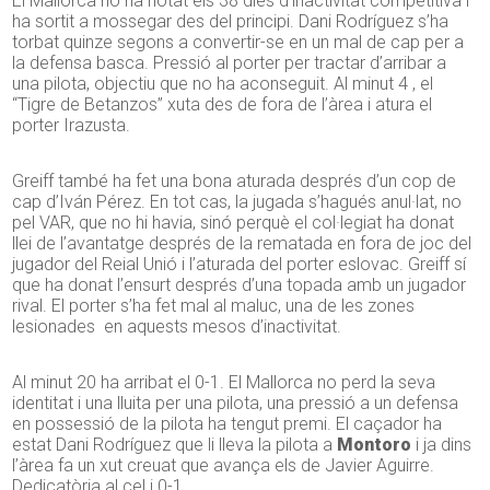
El Mallorca no ha notat els 38 dies d’inactivitat competitiva i
ha sortit a mossegar des del principi. Dani Rodríguez s’ha
torbat quinze segons a convertir-se en un mal de cap per a
la defensa basca. Pressió al porter per tractar d’arribar a
una pilota, objectiu que no ha aconseguit. Al minut 4 , el
“Tigre de Betanzos” xuta des de fora de l’àrea i atura el
porter Irazusta.
Greiff també ha fet una bona aturada després d’un cop de
cap d’Iván Pérez. En tot cas, la jugada s’hagués anul·lat, no
pel VAR, que no hi havia, sinó perquè el col·legiat ha donat
llei de l’avantatge després de la rematada en fora de joc del
jugador del Reial Unió i l’aturada del porter eslovac. Greiff sí
que ha donat l’ensurt després d’una topada amb un jugador
rival. El porter s’ha fet mal al maluc, una de les zones
lesionades en aquests mesos d’inactivitat.
Al minut 20 ha arribat el 0-1. El Mallorca no perd la seva
identitat i una lluita per una pilota, una pressió a un defensa
en possessió de la pilota ha tengut premi. El caçador ha
estat Dani Rodríguez que li lleva la pilota a
Montoro
i ja dins
l’àrea fa un xut creuat que avança els de Javier Aguirre.
Dedicatòria al cel i 0-1.