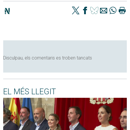
Disculpau, els comentaris es troben tancats
EL MÉS LLEGIT