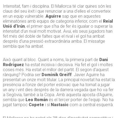
Intensitat, fam i disciplina. El Mallorca té clar quines són les
claus del seu èxit i que renunciar a una d’elles el converteix
en un equip vulnerable.
Aguirre
sap que en aquestes
eliminatòries amb equips de categoria inferior, com el
Reial
Unió d’Irún
, el primer que s’ha de fer és igualar o superar la
intensitat d’un rival molt motivat. Avui, els seus jugadors han
fet més del doble de faltes que el rival i el gol ha arribat
després d’una pressió extraordinària arriba. El missatge
sembla que ha arribat.
Això quant al bloc. Quant a noms, la primera part de
Dani
Rodríguez
ha estat incisiva i decisiva. Ha fet el gol i moltes
coses més. Ha estat el millor del partit. El segon d’aquest
rànquing? Podria ser
Dominik Greiff
. Javier Aguirre ha
presentat un onze molt titular. La principal novetat ha estat la
presència a l’onze del porter eslovac que ha tornat a jugar
un any i vint dies després de la darrera vegada que ho va fer
a Segòvia, també a la Copa. Amb aquesta aposta d’Aguirre,
sembla que
Leo Román
és el tercer porter de l’equip. No ha
jugat tampoc
Copete
i sí
Nastasic
com a central esquerrà.