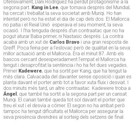
Ofensivament, Dani Rodríguez ha perdut protagonisme a la
segona part.
Kang in Lee
, que tornava després del Mundial,
ha cercat i treballat la seva societat amb Muriqi. Ho han
intentat però no ha estat el dia de cap dels dos. El Mallorca
no patia i el Reial Unió esperava el seu moment, la seva
ocasió. I l’ha tenguda després d’un contraatac que no ha
pogut aturar Baba primer, ni Nastasic després. La contra
acaba amb un xut de
Carlos Bravo
i una gran resposta de
Greiff. Poca feina per a l’eslovac però de qualitat en la seva
millor actuació amb el Mallorca. Era el minut 87. Amb els
bascos cercant desesperadament l’empat el Mallorca ha
tengut i desaprofitat la sentència i ho ha fet dues vegades.
Primer
Kadewere
, que ha sortit per Kang, que ha tengut la
més clara. Calvacada del davanter sense oposició i quan es
planta davant el porter amb tot a favor xuta fluix i desviat. I
dos minuts més tard, un altre contraatac. Kadewere troba a
Ángel
, que també ha sortit a la segona part per un cansat
Muriqi. El canari també queda tot sol davant el porter que
treu el xut i el desvia a córner. El segon no ha arribat però
tampoc ha tengut dificultats el Mallorca per assegurar la
seva presència divendres al sorteig dels setzens de final.