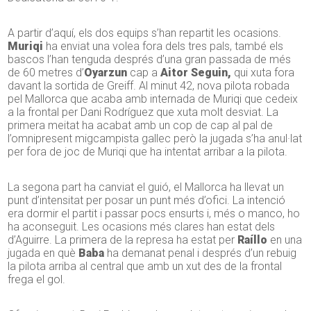
A partir d’aquí, els dos equips s’han repartit les ocasions.
Muriqi
ha enviat una volea fora dels tres pals, també els
bascos l’han tenguda després d’una gran passada de més
de 60 metres d’
Oyarzun
cap a
Aitor Seguin,
qui xuta fora
davant la sortida de Greiff. Al minut 42, nova pilota robada
pel Mallorca que acaba amb internada de Muriqi que cedeix
a la frontal per Dani Rodríguez que xuta molt desviat. La
primera meitat ha acabat amb un cop de cap al pal de
l’omnipresent migcampista gallec però la jugada s’ha anul·lat
per fora de joc de Muriqi que ha intentat arribar a la pilota.
La segona part ha canviat el guió, el Mallorca ha llevat un
punt d’intensitat per posar un punt més d’ofici. La intenció
era dormir el partit i passar pocs ensurts i, més o manco, ho
ha aconseguit. Les ocasions més clares han estat dels
d’Aguirre. La primera de la represa ha estat per
Raíllo
en una
jugada en què
Baba
ha demanat penal i després d’un rebuig
la pilota arriba al central que amb un xut des de la frontal
frega el gol.