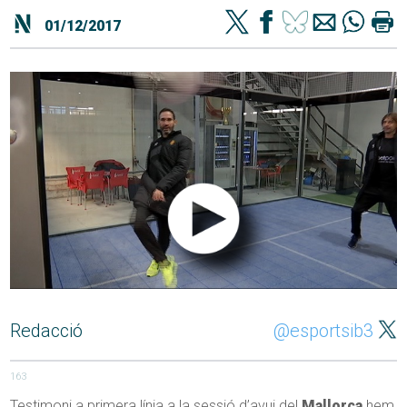
01/12/2017
Redacció
@esportsib3
163
Testimoni a primera línia a la sessió d’avui del
Mallorca
hem