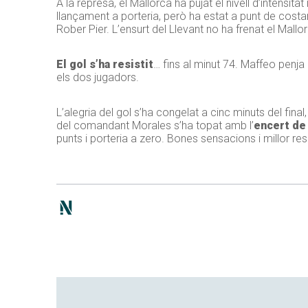
A la represa, el Mallorca ha pujat el nivell d’intensit
llançament a porteria, però ha estat a punt de cost
Rober Pier. L’ensurt del Llevant no ha frenat el Mal
El gol s’ha resistit
… fins al minut 74. Maffeo penja
els dos jugadors.
L’alegria del gol s’ha congelat a cinc minuts del final
del comandant Morales s’ha topat amb l’
encert de
punts i porteria a zero. Bones sensacions i millor re