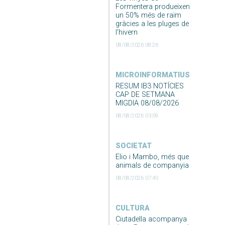
Formentera produeixen
un 50% més de raïm
gràcies a les pluges de
l’hivern
08/08/2026 08:26
MICROINFORMATIUS
RESUM IB3 NOTÍCIES
CAP DE SETMANA
MIGDIA 08/08/2026
08/08/2026 03:09
SOCIETAT
Elio i Mambo, més que
animals de companyia
08/08/2026 07:40
CULTURA
Ciutadella acompanya