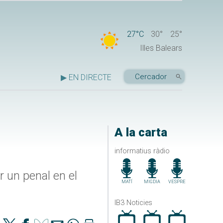
27°C
30°
25°
Illes Balears
▶ EN DIRECTE
A la carta
informatius ràdio
r un penal en el
MATÍ
MIGDIA
VESPRE
IB3 Noticies