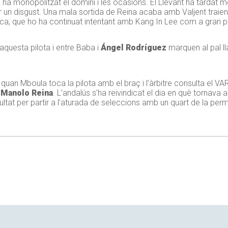
at i ha monopolitzat el domini i les ocasions. El Llevant ha tardat 
ar un disgust. Una mala sortida de Reina acaba amb Valjent traie
lorca, que ho ha continuat intentant amb Kang In Lee com a gran 
 aquesta pilota i entre Baba i
Ángel Rodríguez
marquen al pal ll
, quan Mboula toca la pilota amb el braç i l’àrbitre consulta el VAR 
 Manolo Reina
. L’andalús s’ha reivindicat el dia en què tornava a l
sultat per partir a l’aturada de seleccions amb un quart de la p