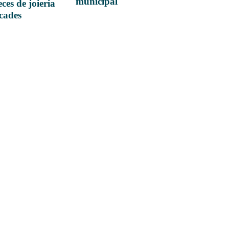
municipal
ces de joieria
icades