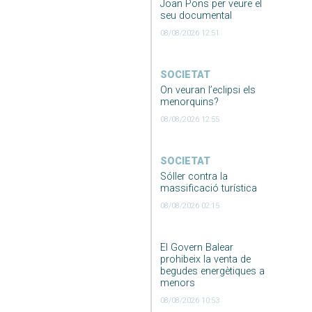
Joan Pons per veure el
seu documental
08/08/2026 12:51
SOCIETAT
On veuran l’eclipsi els
menorquins?
08/08/2026 12:55
SOCIETAT
Sóller contra la
massificació turística
08/08/2026 02:15
El Govern Balear
prohibeix la venta de
begudes energètiques a
menors
08/08/2026 10:53