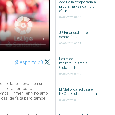
adeu a la temporada a
proclamar-se campió
d’Europa
07/08/2026 04:50
JP Financial, un equip
sense límits
06/08/2026 05:54
Festa del
@esportsib3
mallorquinisme al
Ciutat de Palma
06/08/2026 05:50
derrotar el Llevant en un
 i ho ha demostrat al
El Mallorca eclipsa el
temps. Primer Fer Niño amb
PSG al Ciutat de Palma
 cas, de falta però també
06/08/2026 05:36