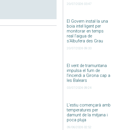
20/07/2026 03:47
El Govern instal·la una
boia intel·ligent per
monitorar en temps
real l’aigua de
s’Albufera des Grau
20/07/2026 09:33
El vent de tramuntana
impulsa el fum de
l’incendi a Girona cap a
les Balears
03/07/2026 09:24
L’estiu començarà amb
temperatures per
damunt de la mitjana i
poca pluja
09/06/2026 02:52