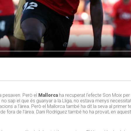
ja pesaven. Però el
Mallorca
ha recuperat l’efecte Son Moix per 
 no sap el que és guanyar a la Lliga, no estava menys necessitat
ons a l’àrea. Però el Mallorca també ha dit la seva al primer 
de fora de l’àrea. Dani Rodríguez també ho ha provat, en aquest