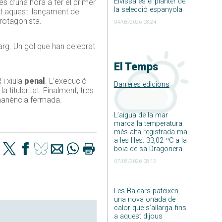
Eivissa és el planter de
més d’una hora a fer el primer
la selecció espanyola
nt aquest llançament de
protagonista.
04/08/2026 08:24
arg. Un gol que han celebrat
El Temps
i xiula
penal
. L’execució
Darreres edicions
a titularitat. Finalment, tres
ermanència fermada.
L’aigua de la mar
marca la temperatura
més alta registrada mai
a les Illes: 33,02 ºC a la
boia de sa Dragonera
07/08/2026 08:12
Les Balears pateixen
una nova onada de
calor que s’allarga fins
a aquest dijous