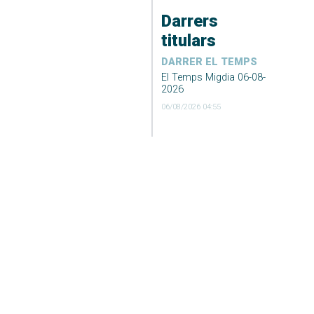
Darrers
titulars
DARRER EL TEMPS
El Temps Migdia 06-08-
2026
06/08/2026 04:55
ESPORTS
JP Financial, un equip
sense límits
06/08/2026 04:36
ESPORTS
Festa del
mallorquinisme al
Ciutat de Palma
06/08/2026 04:15