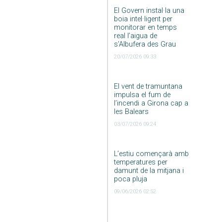
El Govern instal·la una
boia intel·ligent per
monitorar en temps
real l’aigua de
s’Albufera des Grau
20/07/2026 09:33
El vent de tramuntana
impulsa el fum de
l’incendi a Girona cap a
les Balears
03/07/2026 09:24
L’estiu començarà amb
temperatures per
damunt de la mitjana i
poca pluja
09/06/2026 02:52