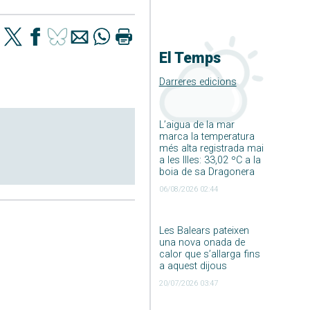
El Temps
Darreres edicions
L’aigua de la mar
marca la temperatura
més alta registrada mai
a les Illes: 33,02 ºC a la
boia de sa Dragonera
06/08/2026 02:44
Les Balears pateixen
una nova onada de
calor que s’allarga fins
a aquest dijous
20/07/2026 03:47