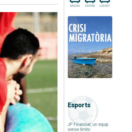
MIGDIA
VESPRE
CAP.SET
Esports
JP Financial, un equip
sense límits