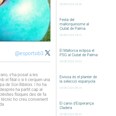
06/08/2026 04:36
Festa del
mallorquinisme al
Ciutat de Palma
06/08/2026 04:15
El Mallorca eclipsa el
@esportsib3
PSG al Ciutat de Palma
06/08/2026 03:53
ano, s’ha posat a les
Eivissa és el planter de
el filial o si li cerquen una
la selecció espanyola
pa de Son Bibiloni. I ho ha
04/08/2026 08:24
després ha partit cap al
lèsties físiques des de fa
l tècnic ho creu convenient
El canvi d’Esperança
da.
Cladera
02/08/2026 08:43