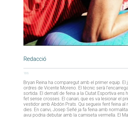
Redacció
186
Bryan Reina ha comparegut amb el primer equip. El j
ordres de Vicente Moreno. El tècnic serà l’encarregat 
sortida. El dematí de feina a la Ciutat Esportiva ens 
fet sense crosses. El canari, que es va lesionar el p
vestidor amb Abdón Prats. Qui segueix fent feina al
dies. En canvi, Josep Señé ja fa feina amb normalita
avui podria debutar amb la camiseta vermella. El Ma