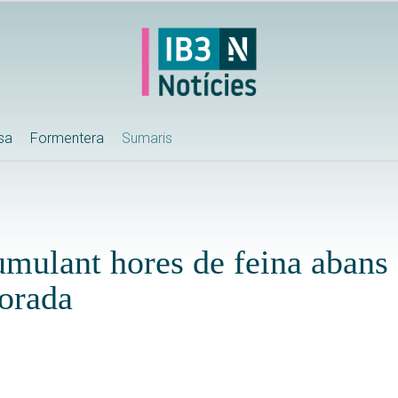
ssa
Formentera
Sumaris
mulant hores de feina abans 
porada