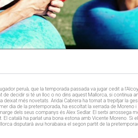
ugador peruà, que la temporada passada va jugar cedit a l’Alcoy
de decidir si té un lloc o no dins aquest Mallorca, si continua amb 
ha deixat més novetats. Aridai Cabrera ha tornat a trepitjar la ges
rimer dia de la pretemporada, ha escoltat la xerrada de Moreno i 
 marge dels seus companys és Alex Sedlar. El serbi arrossega mo
t. El català ha parlat una bona estona amb Vicente Moreno. Si e
llorca disputarà avui horabaixa el segon partit de la pretempora