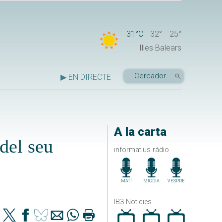
31°C
32°
25°
Illes Balears
▶ EN DIRECTE
A la carta
del seu
informatius ràdio
MATÍ
MIGDIA
VESPRE
IB3 Noticies