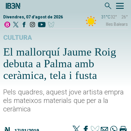
Divendres, 07 d'agost de 2026
31°C
32°
26°
Illes Balears
CULTURA
El mallorquí Jaume Roig
debuta a Palma amb
ceràmica, tela i fusta
Pels quadres, aquest jove artista empra
els mateixos materials que per a la
ceràmica
17/01/2019