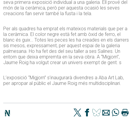
seva primera exposició individual a una galeria. Ell prové del
món de la ceràmica, però per aquesta ocasió les seves
creacions fan servir també la fusta i la tela.
Per als quadres ha emprat els mateixos materials que per a
la ceràmica. El color negre està fet amb òxid de ferro, el
blanc és guix… Totes les peces les ha creades en els darrers
sis mesos, expressament, per aquest espai de la galeria
palmesana. Ho ha fet des del seu taller a ses Salines. Un
entorn que deixa empremta en la seva obra. A “Migjorn”,
Jaume Roig ha volgut crear un univers exempt de gent. s
L’exposició “Migjorn” s’inaugurarà divendres a Aba Art Lab,
per apropar al públic el Jaume Roig més multidisciplinari.