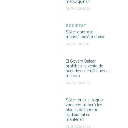
menorquins?
08/08/2026 12:55
SOCIETAT
Sóller contra la
massificació turística
08/08/2026 02:15
El Govern Balear
prohibeix la venta de
begudes energètiques a
menors
08/08/2026 10:53
Sóller, creix el lloguer
vacacional, però les
places de turisme
tradicional es
mantenen
08/08/2026 10:24