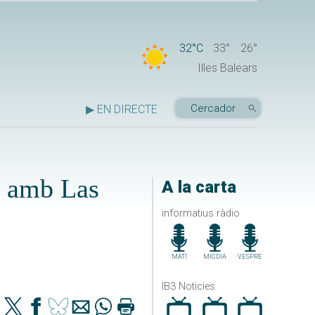
32°C
33°
26°
Illes Balears
▶ EN DIRECTE
ó amb Las
A la carta
informatius ràdio
MATÍ
MIGDIA
VESPRE
IB3 Noticies