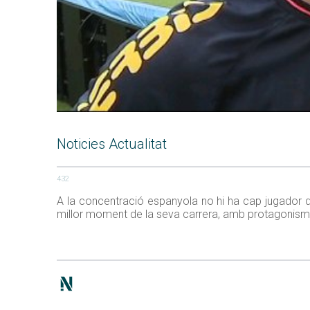
Noticies Actualitat
432
A la concentració espanyola no hi ha cap jugador d
millor moment de la seva carrera, amb protagonisme