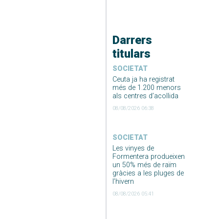
Darrers
titulars
SOCIETAT
Ceuta ja ha registrat
més de 1.200 menors
als centres d’acollida
08/08/2026 06:38
SOCIETAT
Les vinyes de
Formentera produeixen
un 50% més de raïm
gràcies a les pluges de
l’hivern
08/08/2026 05:41