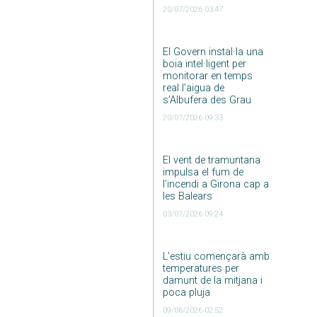
20/07/2026 03:47
El Govern instal·la una
boia intel·ligent per
monitorar en temps
real l’aigua de
s’Albufera des Grau
20/07/2026 09:33
El vent de tramuntana
impulsa el fum de
l’incendi a Girona cap a
les Balears
03/07/2026 09:24
L’estiu començarà amb
temperatures per
damunt de la mitjana i
poca pluja
09/06/2026 02:52