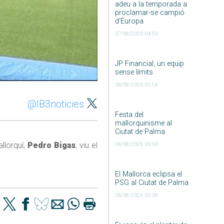
adeu a la temporada a
proclamar-se campió
d’Europa
07/08/2026 04:50
JP Financial, un equip
sense límits
06/08/2026 05:54
@IB3noticies
Festa del
mallorquinisme al
Ciutat de Palma
allorquí,
Pedro Bigas
, viu el
06/08/2026 05:50
El Mallorca eclipsa el
PSG al Ciutat de Palma
06/08/2026 05:36