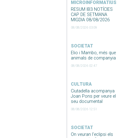
MICROINFORMATIUS
RESUM IB3 NOTÍCIES
CAP DE SETMANA
MIGDIA 08/08/2026
08/08/2026 03:09
SOCIETAT
Elio i Mambo, més que
animals de companyia
08/08/2026 02:47
CULTURA
Ciutadella acompanya
Joan Pons per veure el
seu documental
08/08/2026 12:51
SOCIETAT
On veuran l’eclipsi els