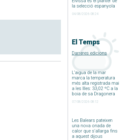
Eivissa és el planter de
la selecció espanyola
04/08/2026 08:24
El Temps
Darreres edicions
L’aigua de la mar
marca la temperatura
més alta registrada mai
a les Illes: 33,02 ºC a la
boia de sa Dragonera
07/08/2026 08:12
Les Balears pateixen
una nova onada de
calor que s’allarga fins
a aquest dijous