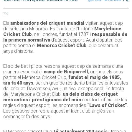
792
Els
ambaixadors del criquet mundial
visiten aquest cap
de setmana Menorca. Es tracta de l’històric
Marylebone
Cricket Club
, de Londres, fundat el 1787 i
responsable de
la primera normativa
d’aquest esport. Aquí disputen dos
partits contra el
Menorca Cricket Club
, que celebra 40
anys d’història.
El so de bat i pilota ressona aquest cap de setmana d’una
manera especial al
camp de Biniparrell
, on juga els seus
partits el Menorca Cricket Club,
fundat el maig de 1985,
ara fa 40 anys
, per un grup de residents britànics entusiastes
del críquet. Davant seu, avui, un rival excepcional. Es tracta
del Marylebone Cricket Club,
un dels clubs de críquet
més antics i prestigiosos del món
i custodi oficial de les
regles d’aquest esport, les anomenades
“Laws of Cricket”
.
Les gestions per rebre aquest influent club anglès van
començar fa dos anys.
El Menorca Cricket Club
té actualment 200 socis
i treballa