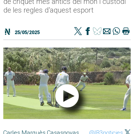
de criquet més antics del món i custodi
de les regles d'aquest esport
25/05/2025
Carles Marquès Casasnovas
@IB3noticies