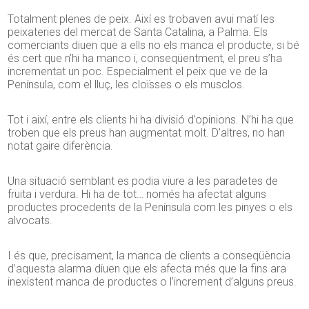
Totalment plenes de peix. Així es trobaven avui matí les
peixateries del mercat de Santa Catalina, a Palma. Els
comerciants diuen que a ells no els manca el producte, si bé
és cert que n’hi ha manco i, conseqüentment, el preu s’ha
incrementat un poc. Especialment el peix que ve de la
Península, com el lluç, les cloïsses o els musclos.
Tot i així, entre els clients hi ha divisió d’opinions. N’hi ha que
troben que els preus han augmentat molt. D’altres, no han
notat gaire diferència.
Una situació semblant es podia viure a les paradetes de
fruita i verdura. Hi ha de tot… només ha afectat alguns
productes procedents de la Península com les pinyes o els
alvocats.
I és que, precisament, la manca de clients a conseqüència
d’aquesta alarma diuen que els afecta més que la fins ara
inexistent manca de productes o l’increment d’alguns preus.