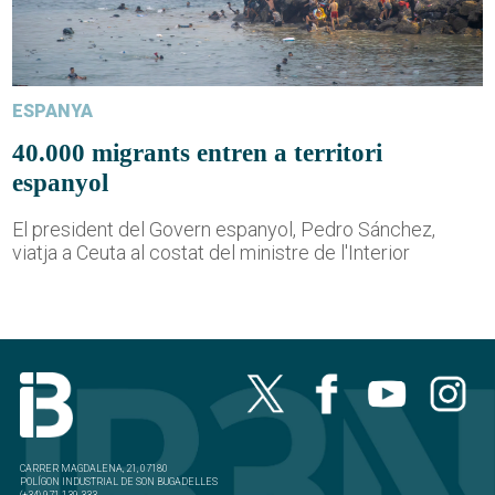
ESPANYA
40.000 migrants entren a territori
espanyol
El president del Govern espanyol, Pedro Sánchez,
viatja a Ceuta al costat del ministre de l'Interior
CARRER MAGDALENA, 21, 07180
POLÍGON INDUSTRIAL DE SON BUGADELLES