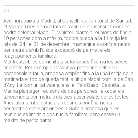
174
Avui horabaixa a Madrid, al Consell Interterritorial de Sanitat,
el Ministeri i les comunitats miraran de consensuar com es
podrà celebrar Nadal. El Ministeri planteja reunions de fins a
10 persones com a màxim, toc de queda a la 1 i mitja les
nits del 24 i el 31 de desembre i mantenir els confinaments
perimetrals amb l’única excepció de permetre els
reagrupaments familiars.
Mentrestant, les comunitats autònomes fixen ja les seves
prioritats. Per exemple Catalunya, partidària dels dèu
comensals a taula, proposa ampliar fins a la una i mitja de la
matinada el toc de queda tant la nit de Nadal com la de Cap
d’Any. La comunitat valenciana, el País Basc i Castella-La
Manxa plantegen reunions de dèu persones i aixecar els
tancaments perimetrals els dies assenyalats de les festes.
Andalusia també estudia aixecar els confinaments
perimetrals entre províncies. I Galícia proposa que les
reunions es limitin a dos nuclis familiars, però sense un
màxim de participants.