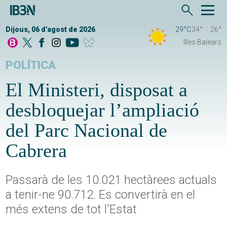
Dijous, 06 d'agost de 2026
29°C
34°
26°
Illes Balears
POLÍTICA
El Ministeri, disposat a
desbloquejar l’ampliació
del Parc Nacional de
Cabrera
Passarà de les 10.021 hectàrees actuals
a tenir-ne 90.712. Es convertirà en el
més extens de tot l'Estat