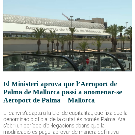
El Ministeri aprova que l’Aeroport de
Palma de Mallorca passi a anomenar-se
Aeroport de Palma – Mallorca
El canvi s'adapta a la Llei de capitalitat, que fixa que la
denominació oficial de la ciutat és només Palma. Ara
s'obri un període d'al·legacions abans que la
modificació es pugui aprovar de manera definitiva.