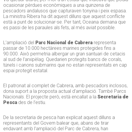
ocasionar pèrdues econòmiques a una quinzena de
pescadors andalusos que capturaven tonyina i peix espasa.
La ministra Ribera ha dit aquest dilluns que aquest conflicte
està a punt de solucionar-se. Per tant, Oceana demana que
es passi de les paraules als fets, al més aviat possible.
L’ampliació del
Parc Nacional de Cabrera
representa
passar de 10.000 hectàrees marines protegides fins a
90.000. Això permetria albergar un gran santuari de cetacis
al sud de l’arxipèlag. Quedarien protegits bancs de corals,
túnels i canons submarins que no estan representats en cap
espai protegit estatal.
El patronat al complet de Cabrera, amb pescadors inclosos,
dona suport a la proposta actual d’ampliació. També Parcs
Nacionals. El projecte però, està encallat a la
Secretaria de
Pesca
des de l’estiu.
De la secretaria de pesca han explicat aquest dilluns a
representants del Govern balear que, abans de tirar
endavant amb l’ampliació del Parc de Cabrera, han