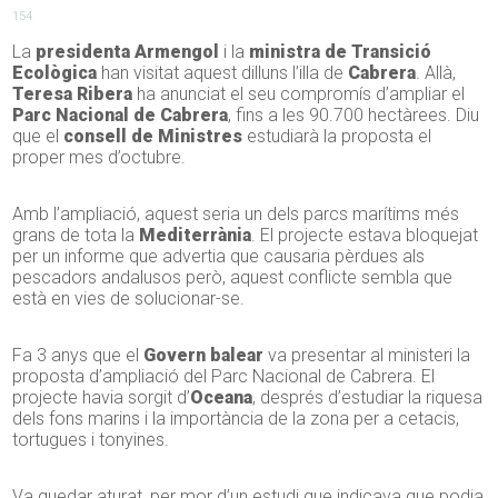
154
La
presidenta Armengol
i la
ministra de Transició
Ecològica
han visitat aquest dilluns l’illa de
Cabrera
. Allà,
Teresa Ribera
ha anunciat el seu compromís d’ampliar el
Parc Nacional de Cabrera
, fins a les 90.700 hectàrees. Diu
que el
consell de Ministres
estudiarà la proposta el
proper mes d’octubre.
Amb l’ampliació, aquest seria un dels parcs marítims més
grans de tota la
Mediterrània
. El projecte estava bloquejat
per un informe que advertia que causaria pèrdues als
pescadors andalusos però, aquest conflicte sembla que
està en vies de solucionar-se.
Fa 3 anys que el
Govern balear
va presentar al ministeri la
proposta d’ampliació del Parc Nacional de Cabrera. El
projecte havia sorgit d’
Oceana
, després d’estudiar la riquesa
dels fons marins i la importància de la zona per a cetacis,
tortugues i tonyines.
Va quedar aturat, per mor d’un estudi que indicava que podia