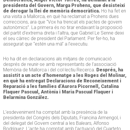
presidenta del Govern, Marga Prohens, que desisteixi
de derogar la llei de memòria democràtica.
Ho ha fet en
una visita a Mallorca, en què ha reclamat a Prohens dues
correccions, ara que “Vox ha trencat els pactes de govern
autonòmics”. La primera és no tirar endavant la proposició
del partit d’extrema dreta i l’altra, que Gabriel Le Senne deixi
el seu càrrec de president del Parlament. Per fer-ho, ha
assegurat que “estén una mà” a l’executiu.
Ho ha dit en declaracions als mitjans de comunicació
després de reunir-se amb representants de l’associació
Memòria de Mallorca i del col·lectiu Recerca.
Després, ha
assistit a un acte d’homenatge a les Roges del Molinar,
en què ha entregat Declaracions de Reconeixement i
Reparació a les famílies d’Aurora Picornell, Catalina
Flaquer Pascual, Antònia i Maria Pascual Flaquer i
Belarmina González.
L’esdeveniment ha comptat amb la presència de la
presidenta del Congrés dels Diputats, Francina Armengol, i
del delegat del Govern central a les Balears, Alfonso
Rodríguez. L’acte ha comptat amb l’actuació del Cuarteto