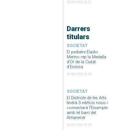
09/06/2026 02:52
Darrers
titulars
SOCIETAT
El pediatre Eladio
Merino rep la Medalla
d’Or de la Ciutat
d’Eivissa
06/08/2026 02:50
SOCIETAT
El Districte de les Arts
tindrà 3 edificis nous i
connectarà l’Eixample
amb lel barri del
Amanecer
06/08/2026 02:39