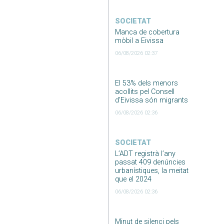
SOCIETAT
Manca de cobertura
mòbil a Eivissa
06/08/2026 02:37
El 53% dels menors
acollits pel Consell
d’Eivissa són migrants
06/08/2026 02:36
SOCIETAT
L’ADT registrà l’any
passat 409 denúncies
urbanístiques, la meitat
que el 2024
06/08/2026 02:36
Minut de silenci pels