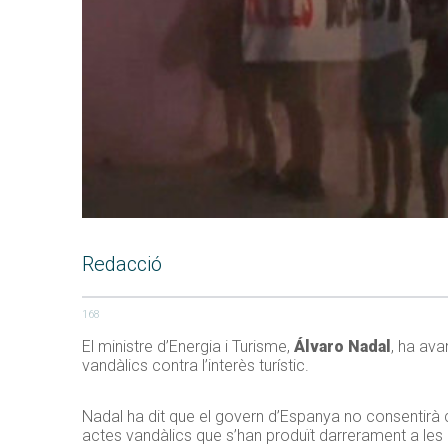
Redacció
168
El ministre d’Energia i Turisme,
Álvaro Nadal
, ha ava
vandàlics contra l’interès turístic.
Nadal ha dit que el govern d’Espanya no consentirà 
actes vandàlics que s’han produït darrerament a les B