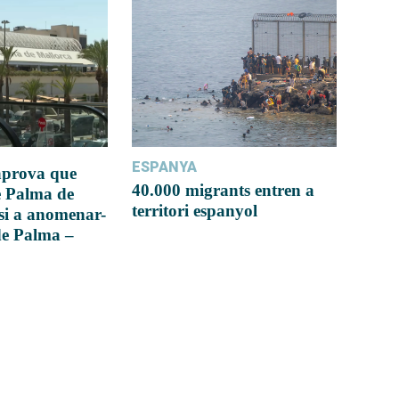
ESPANYA
 aprova que
40.000 migrants entren a
e Palma de
territori espanyol
si a anomenar-
de Palma –