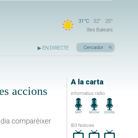
31°C
32°
25°
Illes Balears
▶ EN DIRECTE
A la carta
es accions
informatius ràdio
MATÍ
MIGDIA
VESPRE
tudia comparèixer
IB3 Noticies