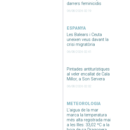
darrers feminicidis
06/08/2026 02:19
ESPANYA
Les Balears i Ceuta
uneixen veus davant la
crisi migratòria
06/08/2026 02:41
Pintades antiturístiques
al veler encallat de Cala
Millor, a Son Servera
06/08/2026 02:02
METEOROLOGIA
L’aigua de la mar
marca la temperatura
més alta registrada mai
a les Illes: 33,02 ºC a la
boia de sa Dragonera