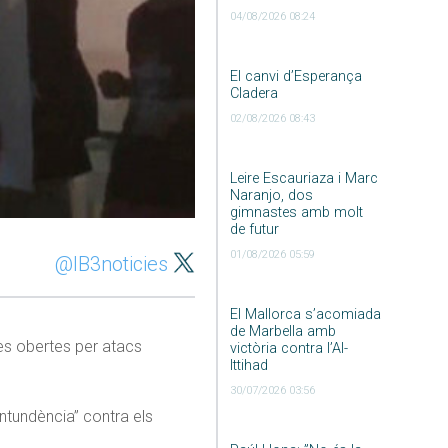
04/08/2026 08:24
El canvi d’Esperança
Cladera
02/08/2026 08:43
Leire Escauriaza i Marc
Naranjo, dos
gimnastes amb molt
de futur
01/08/2026 05:59
@IB3noticies
El Mallorca s’acomiada
de Marbella amb
es obertes per atacs
victòria contra l’Al-
Ittihad
30/07/2026 03:56
ntundència” contra els