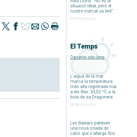
Raúl Llona: ”No és la
situació ideal, però el
nostre mercat va lent”
29/07/2026 05:22
El Temps
Darreres edicions
L’aigua de la mar
marca la temperatura
més alta registrada mai
a les Illes: 33,02 ºC a la
boia de sa Dragonera
06/08/2026 02:44
Les Balears pateixen
una nova onada de
calor que s’allarga fins