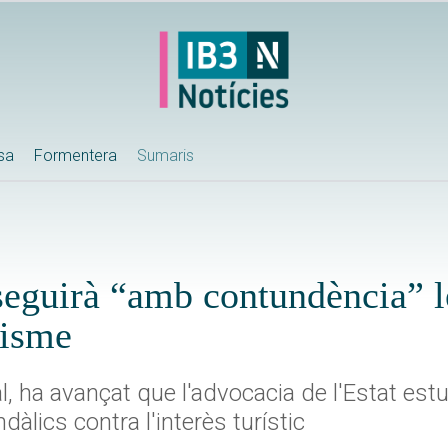
ssa
Formentera
Sumaris
seguirà “amb contundència” l
risme
l, ha avançat que l'advocacia de l'Estat es
àlics contra l'interès turístic