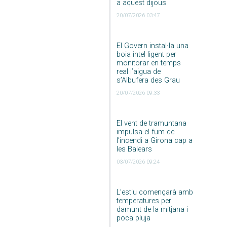
a aquest dijous
20/07/2026 03:47
El Govern instal·la una
boia intel·ligent per
monitorar en temps
real l’aigua de
s’Albufera des Grau
20/07/2026 09:33
El vent de tramuntana
impulsa el fum de
l’incendi a Girona cap a
les Balears
03/07/2026 09:24
L’estiu començarà amb
temperatures per
damunt de la mitjana i
poca pluja