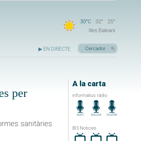
30°C
32°
25°
Illes Balears
▶ EN DIRECTE
A la carta
tes per
informatius ràdio
MATÍ
MIGDIA
VESPRE
normes sanitàries
IB3 Noticies