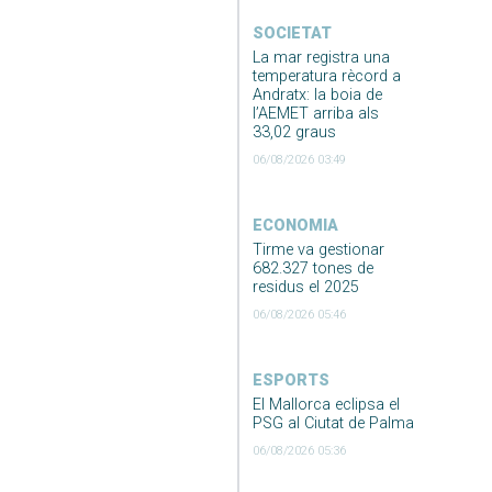
SOCIETAT
La mar registra una
temperatura rècord a
Andratx: la boia de
l’AEMET arriba als
33,02 graus
06/08/2026 03:49
ECONOMIA
Tirme va gestionar
682.327 tones de
residus el 2025
06/08/2026 05:46
ESPORTS
El Mallorca eclipsa el
PSG al Ciutat de Palma
06/08/2026 05:36