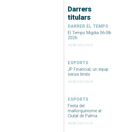
Darrers
titulars
DARRER EL TEMPS
El Temps Migdia 06-08-
2026
06/08/2026 04:55
ESPORTS
JP Financial, un equip
sense límits
06/08/2026 05:54
ESPORTS
Festa del
mallorquinisme al
Ciutat de Palma
06/08/2026 05:50