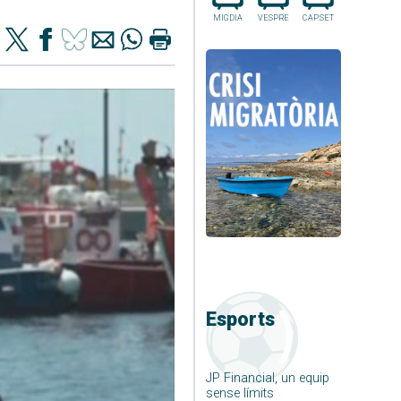
MIGDIA
VESPRE
CAP.SET
Esports
JP Financial, un equip
sense límits