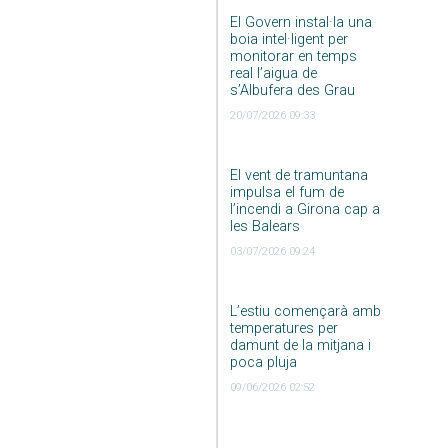
El Govern instal·la una
boia intel·ligent per
monitorar en temps
real l’aigua de
s’Albufera des Grau
20/07/2026 09:33
El vent de tramuntana
impulsa el fum de
l’incendi a Girona cap a
les Balears
03/07/2026 09:24
L’estiu començarà amb
temperatures per
damunt de la mitjana i
poca pluja
09/06/2026 02:52