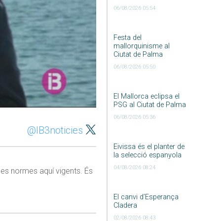
06/08/2026 05:54
Festa del
mallorquinisme al
Ciutat de Palma
06/08/2026 05:50
El Mallorca eclipsa el
PSG al Ciutat de Palma
06/08/2026 05:36
@IB3noticies
Eivissa és el planter de
la selecció espanyola
04/08/2026 08:24
les normes aquí vigents. És
El canvi d’Esperança
Cladera
02/08/2026 08:43