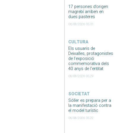
17 persones d’origen
magrebí arriben en
dues pasteres
06/08/2026 05:31
CULTURA
Els usuaris de
Deixalles, protagonistes
de l’exposició
commemorativa dels
40 anys de l’entitat
06/08/2026 05:29
SOCIETAT
Sóller es prepara per a
la manifestació contra
el model turístic
06/08/2026 05:22