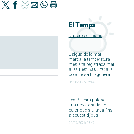
El Temps
Darreres edicions
L’aigua de la mar
marca la temperatura
més alta registrada mai
a les Illes: 33,02 ºC a la
boia de sa Dragonera
06/08/2026 02:44
Les Balears pateixen
una nova onada de
calor que s’allarga fins
a aquest dijous
20/07/2026 03:47