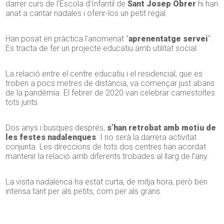
darrer curs de l’Escola d’Infantil de
Sant Josep Obrer
hi han
anat a cantar nadales i oferir-los un petit regal.
Han posat en pràctica l’anomenat “
aprenentatge servei
“.
Es tracta de fer un projecte educatiu amb utilitat social.
La relació entre el centre educatiu i el residencial, que es
troben a pocs metres de distància, va començar just abans
de la pandèmia. El febrer de 2020 van celebrar carnestoltes
tots junts.
Dos anys i busques després,
s’han retrobat amb motiu de
les festes nadalenques
. I no serà la darrera activitat
conjunta. Les direccions de tots dos centres han acordat
mantenir la relació amb diferents trobades al llarg de l’any.
La visita nadalenca ha estat curta, de mitja hora, però ben
intensa tant per als petits, com per als grans.