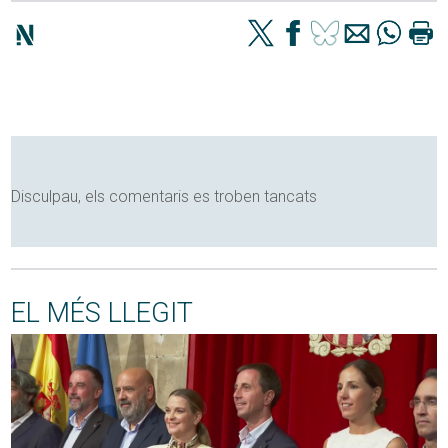
Disculpau, els comentaris es troben tancats
EL MÉS LLEGIT