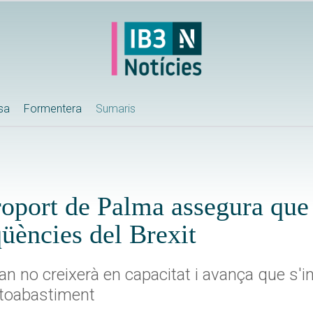
ssa
Formentera
Sumaris
roport de Palma assegura que
qüències del Brexit
 no creixerà en capacitat i avança que s'in
utoabastiment