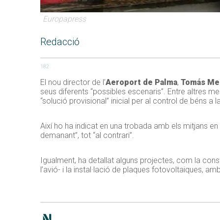
Europapress
Redacció
182
El nou director de l’
Aeroport de Palma
,
Tomás Me
seus diferents “possibles escenaris”. Entre altres m
“solució provisional” inicial per al control de béns a 
Així ho ha indicat en una trobada amb els mitjans en el
demanant”, tot “al contrari”.
Igualment, ha detallat alguns projectes, com la con
l’avió- i la instal·lació de plaques fotovoltaiques, a