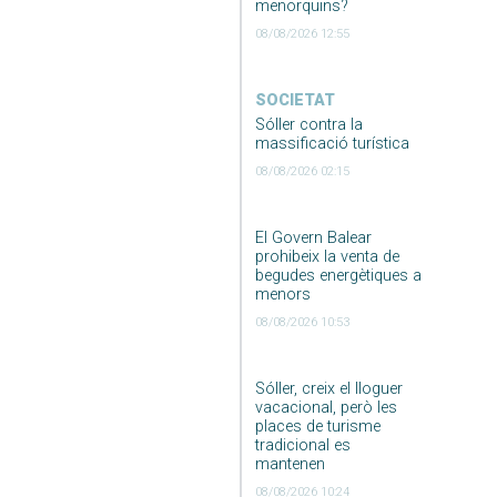
menorquins?
08/08/2026 12:55
SOCIETAT
Sóller contra la
massificació turística
08/08/2026 02:15
El Govern Balear
prohibeix la venta de
begudes energètiques a
menors
08/08/2026 10:53
Sóller, creix el lloguer
vacacional, però les
places de turisme
tradicional es
mantenen
08/08/2026 10:24