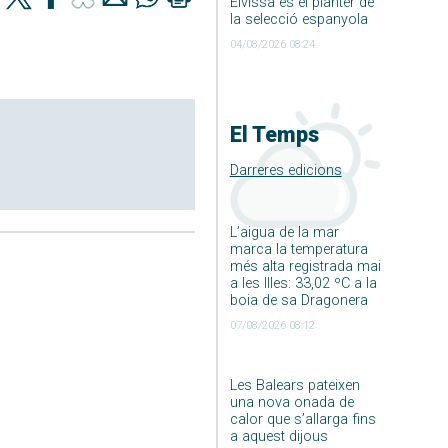
Eivissa és el planter de
la selecció espanyola
04/08/2026 08:24
El Temps
Darreres edicions
L’aigua de la mar
marca la temperatura
més alta registrada mai
a les Illes: 33,02 ºC a la
boia de sa Dragonera
07/08/2026 08:12
Les Balears pateixen
una nova onada de
calor que s’allarga fins
a aquest dijous