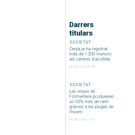
Darrers
titulars
SOCIETAT
Ceuta ja ha registrat
més de 1.200 menors
als centres d’acollida
08/08/2026 06:38
SOCIETAT
Les vinyes de
Formentera produeixen
un 50% més de raïm
gràcies a les pluges de
l’hivern
08/08/2026 05:41