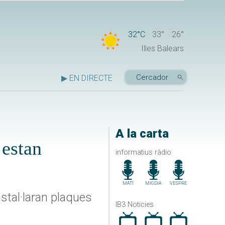
32°C
33°
26°
Illes Balears
▶ EN DIRECTE
A la carta
 estan
informatius ràdio
MATÍ
MIGDIA
VESPRE
stal·laran plaques
IB3 Noticies