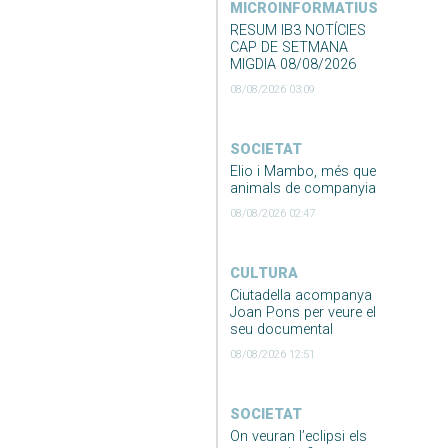
MICROINFORMATIUS
RESUM IB3 NOTÍCIES
CAP DE SETMANA
MIGDIA 08/08/2026
08/08/2026 03:09
SOCIETAT
Elio i Mambo, més que
animals de companyia
08/08/2026 02:47
CULTURA
Ciutadella acompanya
Joan Pons per veure el
seu documental
08/08/2026 12:51
SOCIETAT
On veuran l’eclipsi els