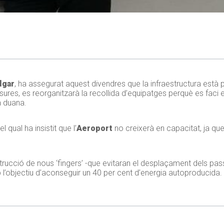
lgar
, ha assegurat aquest divendres que la infraestructura està pr
esures, es reorganitzarà la recollida d’equipatges perquè es faci
la duana.
 qual ha insistit que l’
Aeroport
no creixerà en capacitat, ja que
strucció de nous ‘fingers’ -que evitaran el desplaçament dels p
mb l’objectiu d’aconseguir un 40 per cent d’energia autoproducida.