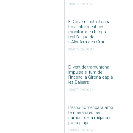
20/07/2026 03:47
El Govern instal·la una
boia intel·ligent per
monitorar en temps
real l’aigua de
s’Albufera des Grau
20/07/2026 09:33
El vent de tramuntana
impulsa el fum de
l’incendi a Girona cap a
les Balears
03/07/2026 09:24
L’estiu començarà amb
temperatures per
damunt de la mitjana i
poca pluja
09/06/2026 02:52