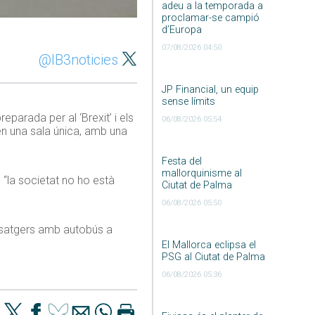
adeu a la temporada a
proclamar-se campió
d’Europa
07/08/2026 04:50
@IB3noticies
JP Financial, un equip
sense límits
eparada per al ‘Brexit’ i els
06/08/2026 05:54
 en una sala única, amb una
Festa del
mallorquinisme al
 “la societat no ho està
Ciutat de Palma
06/08/2026 05:50
assatgers amb autobús a
El Mallorca eclipsa el
PSG al Ciutat de Palma
06/08/2026 05:36