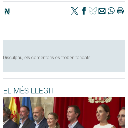
Disculpau, els comentaris es troben tancats
EL MÉS LLEGIT