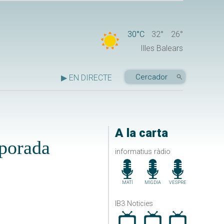
30°C
32°
26°
Illes Balears
▶ EN DIRECTE
A la carta
mporada
informatius ràdio
MATÍ
MIGDIA
VESPRE
IB3 Noticies