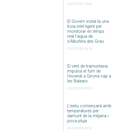
20/07/2026 03:47
El Govern instal·la una
boia intel·ligent per
monitorar en temps
real l’aigua de
s’Albufera des Grau
20/07/2026 09:33
El vent de tramuntana
impulsa el fum de
l’incendi a Girona cap a
les Balears
03/07/2026 09:24
L’estiu començarà amb
temperatures per
damunt de la mitjana i
poca pluja
09/06/2026 02:52