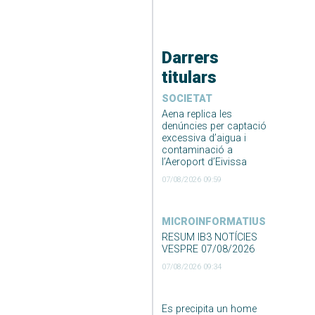
Darrers
titulars
SOCIETAT
Aena replica les
denúncies per captació
excessiva d’aigua i
contaminació a
l’Aeroport d’Eivissa
07/08/2026 09:59
MICROINFORMATIUS
RESUM IB3 NOTÍCIES
VESPRE 07/08/2026
07/08/2026 09:34
Es precipita un home