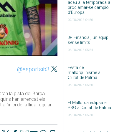
adeu a la temporada a
proclamar-se campió
d’Europa
07/08/2026 04:50
JP Financial, un equip
sense límits
06/08/2026 05:54
Festa del
@esportsib3
mallorquinisme al
Ciutat de Palma
06/08/2026 05:50
ran la pista del Barça
quins han arrencat els
El Mallorca eclipsa el
’inici de la lliga regular.
PSG al Ciutat de Palma
06/08/2026 05:36