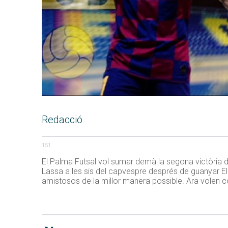
Redacció
151
El Palma Futsal vol sumar demà la segona victòria de
Lassa a les sis del capvespre després de guanyar El
amistosos de la millor manera possible. Ara volen cont