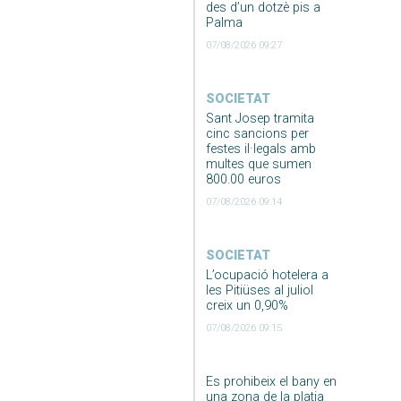
des d’un dotzè pis a
Palma
07/08/2026 09:27
SOCIETAT
Sant Josep tramita
cinc sancions per
festes il·legals amb
multes que sumen
800.00 euros
07/08/2026 09:14
SOCIETAT
L’ocupació hotelera a
les Pitiüses al juliol
creix un 0,90%
07/08/2026 09:15
Es prohibeix el bany en
una zona de la platja