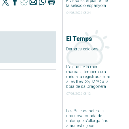
Eivissa és el planter de
la selecció espanyola
04/08/2026 08:24
El Temps
Darreres edicions
L’aigua de la mar
marca la temperatura
més alta registrada mai
a les Illes: 33,02 ºC a la
boia de sa Dragonera
07/08/2026 08:12
Les Balears pateixen
una nova onada de
calor que s’allarga fins
a aquest dijous