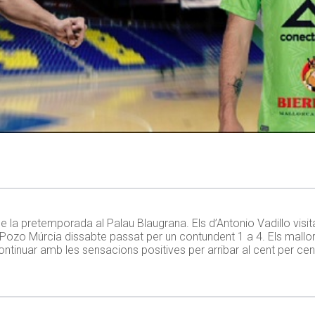
 la pretemporada al Palau Blaugrana. Els d’Antonio Vadillo visita
Pozo Múrcia dissabte passat per un contundent 1 a 4. Els mallor
inuar amb les sensacions positives per arribar al cent per cent a l