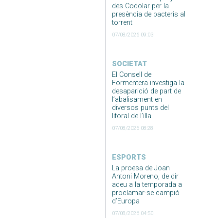
des Codolar per la
presència de bacteris al
torrent
07/08/2026 09:03
SOCIETAT
El Consell de
Formentera investiga la
desaparició de part de
l’abalisament en
diversos punts del
litoral de l’illa
07/08/2026 08:28
ESPORTS
La proesa de Joan
Antoni Moreno, de dir
adeu a la temporada a
proclamar-se campió
d’Europa
07/08/2026 04:50