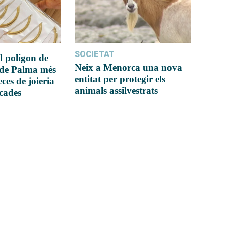
SOCIETAT
l polígon de
Neix a Menorca una nova
 de Palma més
entitat per protegir els
ces de joieria
animals assilvestrats
icades