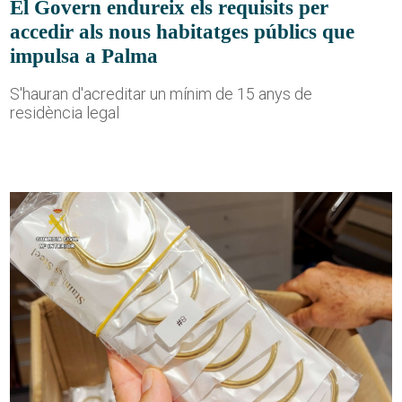
El Govern endureix els requisits per
accedir als nous habitatges públics que
impulsa a Palma
S'hauran d'acreditar un mínim de 15 anys de
residència legal