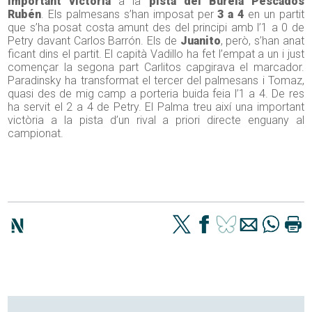
important victòria
a la
pista del Burela Pescados
Rubén
. Els palmesans s’han imposat per
3 a 4
en un partit
que s’ha posat costa amunt des del principi amb l’1 a 0 de
Petry davant Carlos Barrón. Els de
Juanito
, però, s’han anat
ficant dins el partit. El capità Vadillo ha fet l’empat a un i just
començar la segona part Carlitos capgirava el marcador.
Paradinsky ha transformat el tercer del palmesans i Tomaz,
quasi des de mig camp a porteria buida feia l’1 a 4. De res
ha servit el 2 a 4 de Petry. El Palma treu així una important
victòria a la pista d’un rival a priori directe enguany al
campionat.