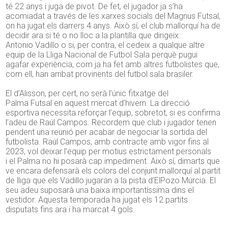
té
22
anys i juga de pivot. De fet, el jugador ja s’ha
acomiadat a través de les xarxes socials del Magnus
Futsal
,
on ha jugat els darrers
4
anys. Això sí, el club mallorquí ha de
decidir ara si té o no lloc a la plantilla que dirigeix
Antonio
Vadillo
o si, per contra, el cedeix a qualque altre
equip de la Lliga Nacional de Futbol Sala perquè pugui
agafar experiència, com ja ha fet amb altres futbolistes que,
com ell, han arribat provinents del futbol sala brasiler.
El d’
Alisson
, per cert, no serà l’únic fitxatge
del
Palma
Futsal
en aquest mercat d’hivern. La direcció
esportiva necessita reforçar l’equip, sobretot, si es confirma
l’adeu de
Raúl
Campos. Recordem que club i jugador tenen
pendent una reunió per acabar de negociar la sortida del
futbolista.
Raúl
Campos, amb contracte amb vigor fins al
2023, vol deixar l’equip per motius estrictament personals
i
el Palma
no hi posarà cap impediment. Això sí, dimarts que
ve encara defensarà els colors del conjunt mallorquí al partit
de lliga que els
Vadillo
jugaran a la pista d’ElPozo Múrcia. El
seu adeu suposarà una baixa importantíssima dins el
vestidor. Aquesta temporada ha jugat els 12 partits
disputats fins ara i ha marcat 4 gols.