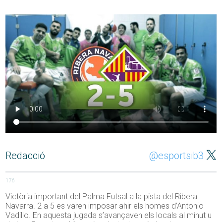
Redacció
@esportsib3
176
Victòria important del Palma Futsal a la pista del Ribera
Navarra. 2 a 5 es varen imposar ahir els homes d’Antonio
Vadillo. En aquesta jugada s’avançaven els locals al minut u