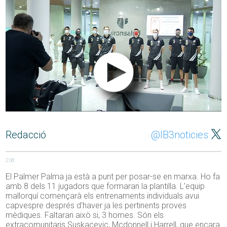
Redacció
@IB3noticies
208
El Palmer Palma ja està a punt per posar-se en marxa. Ho fa
amb 8 dels 11 jugadors que formaran la plantilla. L’equip
mallorquí començarà els entrenaments individuals avui
capvespre després d’haver ja les pertinents proves
mèdiques. Faltaran això si, 3 homes. Són els
extracomunitaris Suskacevic, Mcdonnell i Harrell, que encara