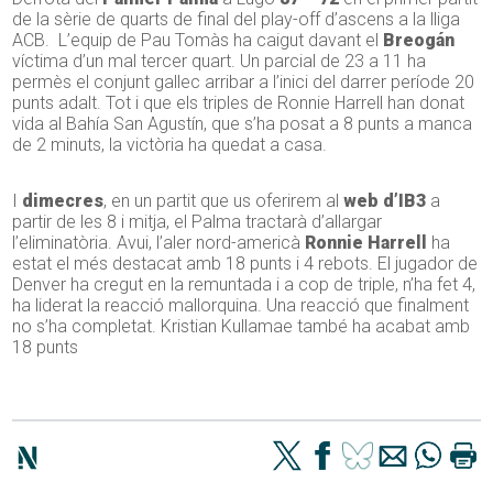
de la sèrie de quarts de final del play-off d’ascens a la lliga
ACB. L’equip de Pau Tomàs ha caigut davant el
Breogán
víctima d’un mal tercer quart. Un parcial de 23 a 11 ha
permès el conjunt gallec arribar a l’inici del darrer període 20
punts adalt. Tot i que els triples de Ronnie Harrell han donat
vida al Bahía San Agustín, que s’ha posat a 8 punts a manca
de 2 minuts, la victòria ha quedat a casa.
I
dimecres
, en un partit que us oferirem al
web d’IB3
a
partir de les 8 i mitja, el Palma tractarà d’allargar
l’eliminatòria. Avui, l’aler nord-americà
Ronnie Harrell
ha
estat el més destacat amb 18 punts i 4 rebots. El jugador de
Denver ha cregut en la remuntada i a cop de triple, n’ha fet 4,
ha liderat la reacció mallorquina. Una reacció que finalment
no s’ha completat. Kristian Kullamae també ha acabat amb
18 punts