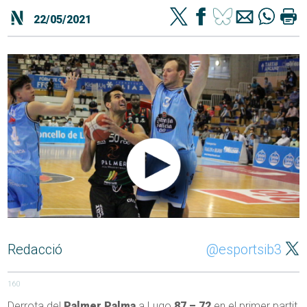
22/05/2021
Redacció
@esportsib3
160
Derrota del
Palmer Palma
a Lugo
87 – 72
en el primer partit