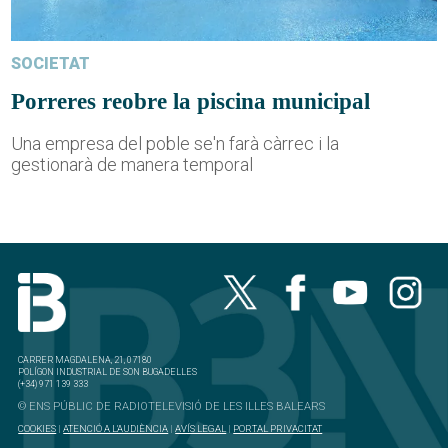
SOCIETAT
Porreres reobre la piscina municipal
Una empresa del poble se'n farà càrrec i la
gestionarà de manera temporal
CARRER MAGDALENA, 21, 07180
POLÍGON INDUSTRIAL DE SON BUGADELLES
(+34) 971 139 333
© ENS PÚBLIC DE RADIOTELEVISIÓ DE LES ILLES BALEARS
COOKIES
|
ATENCIÓ A L'AUDIÈNCIA
|
AVÍS LEGAL
|
PORTAL PRIVACITAT