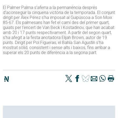
El Palmer Palma s’aferra a la permanència després
d’aconseguir la cinquena victòria de la temporada. El conjunt
dirigit per Álex Pérez s’ha imposat al Guipúscoa a Son Moix
85-67. Els palmesans han fet el camí des del primer quart,
guiats per l’encert de Van Beck i Kostadinov, que han acabat
amb 20 i 17 punts respectivament. A partir del segon quart,
s’ha afegit a la festa anotadora Elijah Brown, autor de 19
punts. Dirigit per Pol Figueras, el Bahía San Agustín s’ha
mostrat sòlid, consistent i sense alts i baixos, fins arribar a
superar els 20 punts de diferència a la segona part.