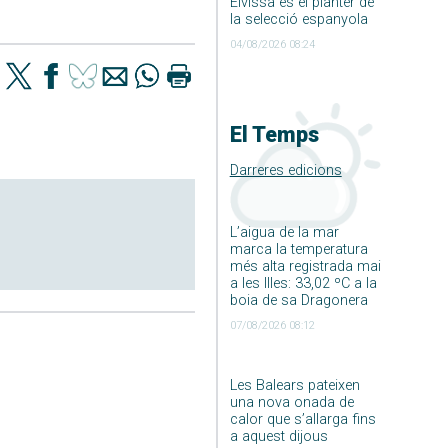
Eivissa és el planter de
la selecció espanyola
04/08/2026 08:24
El Temps
Darreres edicions
L’aigua de la mar
marca la temperatura
més alta registrada mai
a les Illes: 33,02 ºC a la
boia de sa Dragonera
07/08/2026 08:12
Les Balears pateixen
una nova onada de
calor que s’allarga fins
a aquest dijous