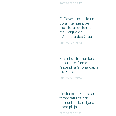
20/07/2026 03:47
El Govern instal·la una
boia intel·ligent per
monitorar en temps
real l’aigua de
s’Albufera des Grau
20/07/2026 09:33
El vent de tramuntana
impulsa el fum de
l’incendi a Girona cap a
les Balears
03/07/2026 09:24
L’estiu començarà amb
temperatures per
damunt de la mitjana i
poca pluja
09/06/2026 02:52