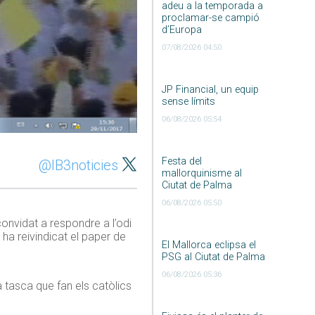
adeu a la temporada a
proclamar-se campió
d’Europa
07/08/2026 04:50
JP Financial, un equip
sense límits
06/08/2026 05:54
Festa del
@IB3noticies
mallorquinisme al
Ciutat de Palma
06/08/2026 05:50
convidat a respondre a l’odi
ha reivindicat el paper de
El Mallorca eclipsa el
PSG al Ciutat de Palma
06/08/2026 05:36
la tasca que fan els catòlics