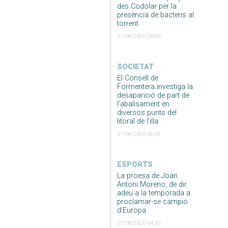
des Codolar per la
presència de bacteris al
torrent
07/08/2026 09:03
SOCIETAT
El Consell de
Formentera investiga la
desaparició de part de
l’abalisament en
diversos punts del
litoral de l’illa
07/08/2026 08:28
ESPORTS
La proesa de Joan
Antoni Moreno, de dir
adeu a la temporada a
proclamar-se campió
d’Europa
07/08/2026 04:50