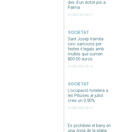
des d’un dotzè pis a
Palma
07/08/2026 09:27
SOCIETAT
Sant Josep tramita
cinc sancions per
festes il·legals amb
multes que sumen
800.00 euros
07/08/2026 09:14
SOCIETAT
L’ocupació hotelera a
les Pitiüses al juliol
creix un 0,90%
07/08/2026 09:15
Es prohibeix el bany en
una zona de la platja