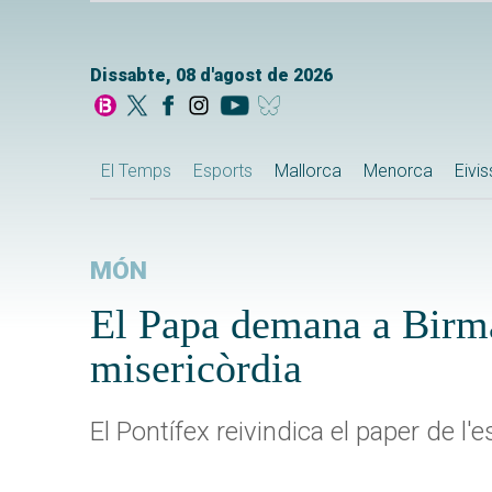
Dissabte, 08 d'agost de 2026
El Temps
Esports
Mallorca
Menorca
Eivi
MÓN
El Papa demana a Birmà
misericòrdia
El Pontífex reivindica el paper de l'e