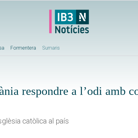
ssa
Formentera
Sumaris
nia respondre a l’odi amb c
sglèsia catòlica al país