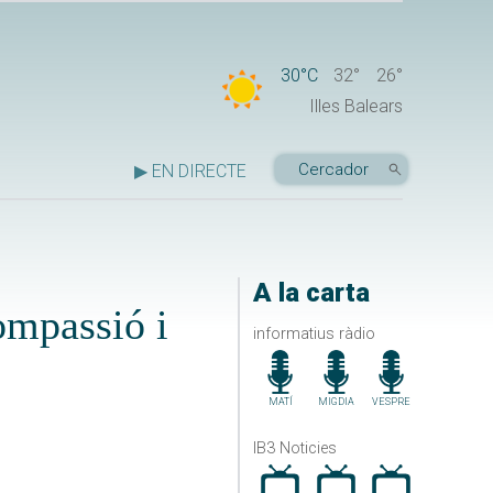
30°C
32°
26°
Illes Balears
▶ EN DIRECTE
A la carta
ompassió i
informatius ràdio
MATÍ
MIGDIA
VESPRE
IB3 Noticies