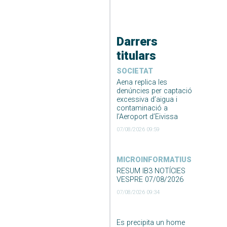
Darrers
titulars
SOCIETAT
Aena replica les
denúncies per captació
excessiva d’aigua i
contaminació a
l’Aeroport d’Eivissa
07/08/2026 09:59
MICROINFORMATIUS
RESUM IB3 NOTÍCIES
VESPRE 07/08/2026
07/08/2026 09:34
Es precipita un home