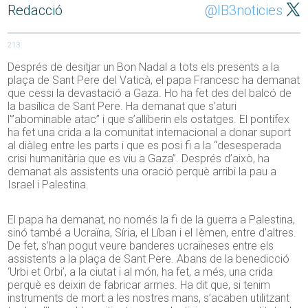
Redacció
@IB3noticies
213
Després de desitjar un Bon Nadal a tots els presents a la
plaça de Sant Pere del Vaticà, el papa Francesc ha demanat
que cessi la devastació a Gaza. Ho ha fet des del balcó de
la basílica de Sant Pere. Ha demanat que s’aturi
l'”abominable atac” i que s’alliberin els ostatges. El pontífex
ha fet una crida a la comunitat internacional a donar suport
al diàleg entre les parts i que es posi fi a la “desesperada
crisi humanitària que es viu a Gaza”. Després d’això, ha
demanat als assistents una oració perquè arribi la pau a
Israel i Palestina.
El papa ha demanat, no només la fi de la guerra a Palestina,
sinó també a Ucraïna, Síria, el Líban i el Ièmen, entre d’altres.
De fet, s’han pogut veure banderes ucraïneses entre els
assistents a la plaça de Sant Pere. Abans de la benedicció
‘Urbi et Orbi’, a la ciutat i al món, ha fet, a més, una crida
perquè es deixin de fabricar armes. Ha dit que, si tenim
instruments de mort a les nostres mans, s’acaben utilitzant