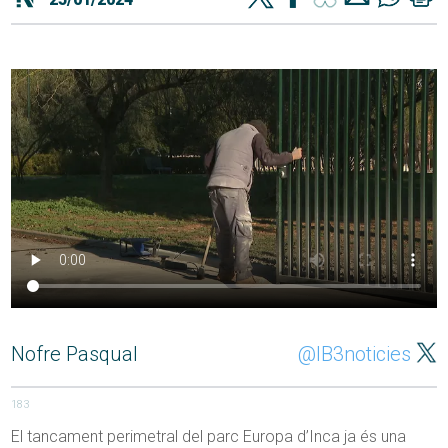
Nofre Pasqual
@IB3noticies
183
El tancament perimetral del parc Europa d’Inca ja és una