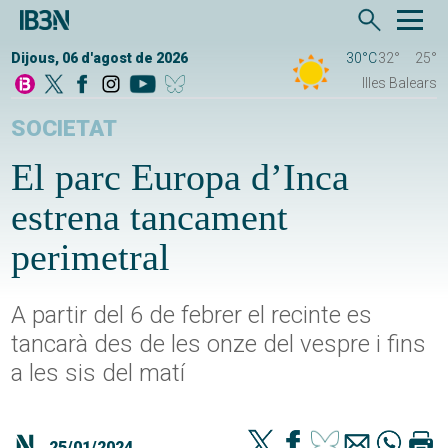
Dijous, 06 d'agost de 2026
30°C
32°
25°
Illes Balears
SOCIETAT
El parc Europa d’Inca
estrena tancament
perimetral
A partir del 6 de febrer el recinte es
tancarà des de les onze del vespre i fins
a les sis del matí
25/01/2024