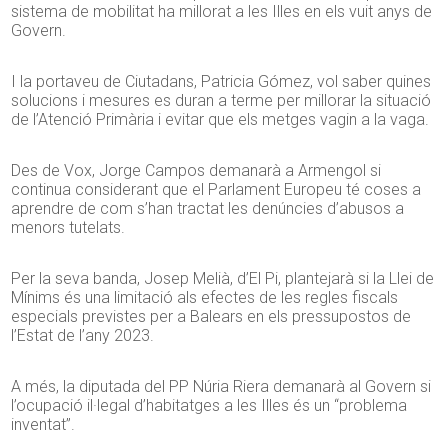
sistema de mobilitat ha millorat a les Illes en els vuit anys de
Govern.
I la portaveu de Ciutadans, Patricia Gómez, vol saber quines
solucions i mesures es duran a terme per millorar la situació
de l’Atenció Primària i evitar que els metges vagin a la vaga.
Des de Vox, Jorge Campos demanarà a Armengol si
continua considerant que el Parlament Europeu té coses a
aprendre de com s’han tractat les denúncies d’abusos a
menors tutelats.
Per la seva banda, Josep Melià, d’El Pi, plantejarà si la Llei de
Mínims és una limitació als efectes de les regles fiscals
especials previstes per a Balears en els pressupostos de
l’Estat de l’any 2023.
A més, la diputada del PP Núria Riera demanarà al Govern si
l’ocupació il·legal d’habitatges a les Illes és un “problema
inventat”.