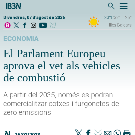
Divendres, 07 d'agost de 2026
30°C
32°
26°
Illes Balears
ECONOMIA
El Parlament Europeu
aprova el vet als vehicles
de combustió
A partir del 2035, només es podran
comercialitzar cotxes i furgonetes de
zero emissions
15/02/2023