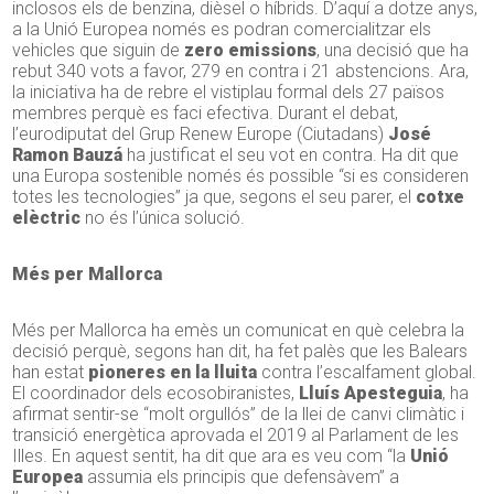
inclosos els de benzina, dièsel o híbrids. D’aquí a dotze anys,
a la Unió Europea només es podran comercialitzar els
vehicles que siguin de
zero emissions
, una decisió que ha
rebut 340 vots a favor, 279 en contra i 21 abstencions. Ara,
la iniciativa ha de rebre el vistiplau formal dels 27 països
membres perquè es faci efectiva. Durant el debat,
l’eurodiputat del Grup Renew Europe (Ciutadans)
José
Ramon Bauzá
ha justificat el seu vot en contra. Ha dit que
una Europa sostenible només és possible “si es consideren
totes les tecnologies” ja que, segons el seu parer, el
cotxe
elèctric
no és l’única solució.
Més per Mallorca
Més per Mallorca ha emès un comunicat en què celebra la
decisió perquè, segons han dit, ha fet palès que les Balears
han estat
pioneres en la lluita
contra l’escalfament global.
El coordinador dels ecosobiranistes,
Lluís Apesteguia
, ha
afirmat sentir-se “molt orgullós” de la llei de canvi climàtic i
transició energètica aprovada el 2019 al Parlament de les
Illes. En aquest sentit, ha dit que ara es veu com “la
Unió
Europea
assumia els principis que defensàvem” a