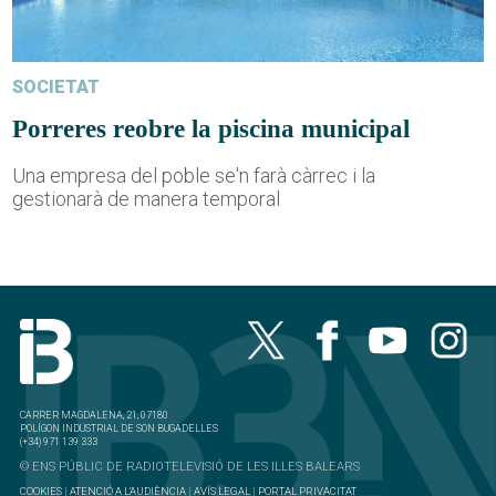
SOCIETAT
Porreres reobre la piscina municipal
Una empresa del poble se'n farà càrrec i la
gestionarà de manera temporal
CARRER MAGDALENA, 21, 07180
POLÍGON INDUSTRIAL DE SON BUGADELLES
(+34) 971 139 333
© ENS PÚBLIC DE RADIOTELEVISIÓ DE LES ILLES BALEARS
COOKIES
|
ATENCIÓ A L'AUDIÈNCIA
|
AVÍS LEGAL
|
PORTAL PRIVACITAT