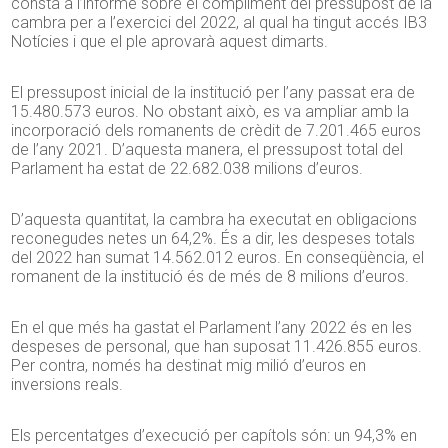
consta a l’informe sobre el compliment del pressupost de la
cambra per a l’exercici del 2022, al qual ha tingut accés IB3
Notícies i que el ple aprovarà aquest dimarts.
El pressupost inicial de la institució per l’any passat era de
15.480.573 euros. No obstant això, es va ampliar amb la
incorporació dels romanents de crèdit de 7.201.465 euros
de l’any 2021. D’aquesta manera, el pressupost total del
Parlament ha estat de 22.682.038 milions d’euros.
D’aquesta quantitat, la cambra ha executat en obligacions
reconegudes netes un 64,2%. És a dir, les despeses totals
del 2022 han sumat 14.562.012 euros. En conseqüència, el
romanent de la institució és de més de 8 milions d’euros.
En el que més ha gastat el Parlament l’any 2022 és en les
despeses de personal, que han suposat 11.426.855 euros.
Per contra, només ha destinat mig milió d’euros en
inversions reals.
Els percentatges d’execució per capítols són: un 94,3% en