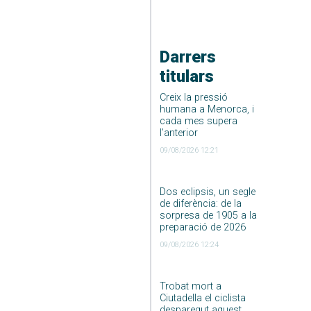
Darrers
titulars
Creix la pressió
humana a Menorca, i
cada mes supera
l’anterior
09/08/2026 12:21
Dos eclipsis, un segle
de diferència: de la
sorpresa de 1905 a la
preparació de 2026
09/08/2026 12:24
Trobat mort a
Ciutadella el ciclista
desparegut aquest