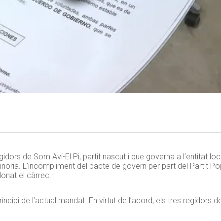
egidors de Som Avi-El Pi, partit nascut i que governa a l’entitat 
minoria. L’incompliment del pacte de govern per part del Partit Po
onat el càrrec.
rincipi de l’actual mandat. En virtut de l’acord, els tres regidors