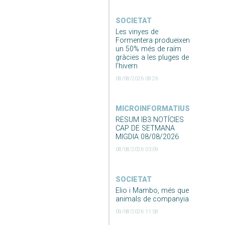
SOCIETAT
Les vinyes de
Formentera produeixen
un 50% més de raïm
gràcies a les pluges de
l’hivern
08/08/2026 08:26
MICROINFORMATIUS
RESUM IB3 NOTÍCIES
CAP DE SETMANA
MIGDIA 08/08/2026
08/08/2026 03:09
SOCIETAT
Elio i Mambo, més que
animals de companyia
09/08/2026 11:58