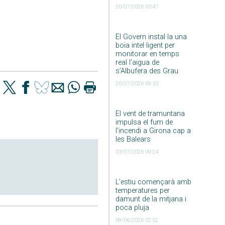
20/07/2026 03:47
El Govern instal·la una
boia intel·ligent per
monitorar en temps
real l’aigua de
s’Albufera des Grau
20/07/2026 09:33
El vent de tramuntana
impulsa el fum de
l’incendi a Girona cap a
les Balears
03/07/2026 09:24
L’estiu començarà amb
temperatures per
damunt de la mitjana i
poca pluja
09/06/2026 02:52