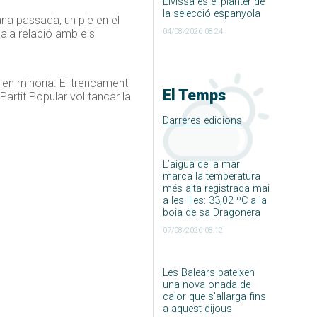
Eivissa és el planter de
la selecció espanyola
ana passada, un ple en el
04/08/2026 08:24
mala relació amb els
 en minoria. El trencament
El Temps
artit Popular vol tancar la
Darreres edicions
L’aigua de la mar
marca la temperatura
més alta registrada mai
a les Illes: 33,02 ºC a la
boia de sa Dragonera
07/08/2026 08:12
Les Balears pateixen
una nova onada de
calor que s’allarga fins
a aquest dijous