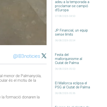
adeu a la temporada a
proclamar-se campió
d’Europa
07/08/2026 04:50
JP Financial, un equip
sense límits
06/08/2026 05:54
Festa del
@IB3noticies
mallorquinisme al
Ciutat de Palma
06/08/2026 05:50
local menor de Palmanyola,
pular és el motiu de la
El Mallorca eclipsa el
PSG al Ciutat de Palma
06/08/2026 05:36
 de la formació donaren la