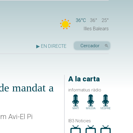
36°C
36°
25°
Illes Balears
▶ EN DIRECTE
A la carta
 de mandat a
informatius ràdio
MATÍ
MIGDIA
VESPRE
om Avi-El Pi
IB3 Noticies