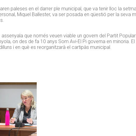
en paleses en el darrer ple municipal, que va tenir lloc la setm
 Personal, Miquel Ballester, va ser posada en qüestió per la seva 
s.
l, assenyala que només veuen viable un govern del Partit Popular
yola, on des de fa 10 anys Som Avi-El Pi governa en minoria. El P
illuns i en què es reorganitzarà el cartipàs municipal.