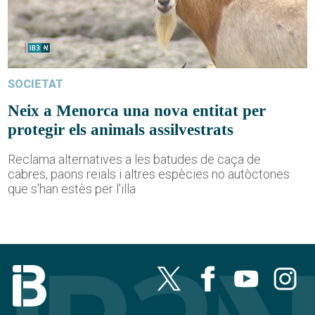
SOCIETAT
Neix a Menorca una nova entitat per
protegir els animals assilvestrats
Reclama alternatives a les batudes de caça de
cabres, paons reials i altres espècies no autòctones
que s'han estès per l'illa