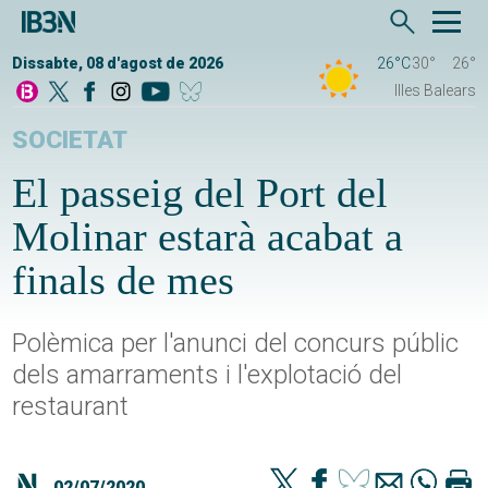
Dissabte, 08 d'agost de 2026
26°C
30°
26°
Illes Balears
SOCIETAT
El passeig del Port del
Molinar estarà acabat a
finals de mes
Polèmica per l'anunci del concurs públic
dels amarraments i l'explotació del
restaurant
02/07/2020