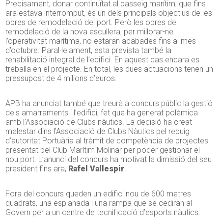
Precisament, donar continuïtat al passeig marítim, que fins
ara estava interromput, és un dels principals objectius de les
obres de remodelació del port. Però les obres de
remodelació de la nova escullera, per millorar-ne
l’operativitat marítima, no estaran acabades fins al mes
d’octubre. Paral·lelament, esta prevista també la
rehabilitació integral de l’edifici. En aquest cas encara es
treballa en el projecte. En total, les dues actuacions tenen un
pressupost de 4 milions d’euros.
APB ha anunciat també que treurà a concurs públic la gestió
dels amarraments i l’edifici; fet que ha generat polèmica
amb l’Associació de Clubs nàutics. La decisió ha creat
malestar dins l’Associació de Clubs Nàutics pel rebuig
d’autoritat Portuària al tràmit de competència de projectes
presentat pel Club Marítim Molinar per poder gestionar el
nou port. L’anunci del concurs ha motivat la dimissió del seu
president fins ara,
Rafel Vallespir
.
Fora del concurs queden un edifici nou de 600 metres
quadrats, una esplanada i una rampa que se cediran al
Govern per a un centre de tecnificació d’esports nàutics.