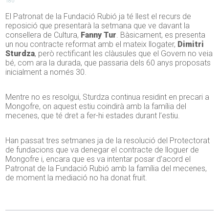
180
El Patronat de la Fundació Rubió ja té llest el recurs de
reposició que presentarà la setmana que ve davant la
consellera de Cultura,
Fanny Tur
. Bàsicament, es presenta
un nou contracte reformat amb el mateix llogater,
Dimitri
Sturdza
, però rectificant les clàusules que el Govern no veia
bé, com ara la durada, que passaria dels 60 anys proposats
inicialment a només 30.
Mentre no es resolgui, Sturdza continua residint en precari a
Mongofre, on aquest estiu coindirà amb la família del
mecenes, que té dret a fer-hi estades durant l’estiu.
Han passat tres setmanes ja de la resolució del Protectorat
de fundacions que va denegar el contracte de lloguer de
Mongofre i, encara que es va intentar posar d’acord el
Patronat de la Fundació Rubió amb la família del mecenes,
de moment la mediació no ha donat fruit.