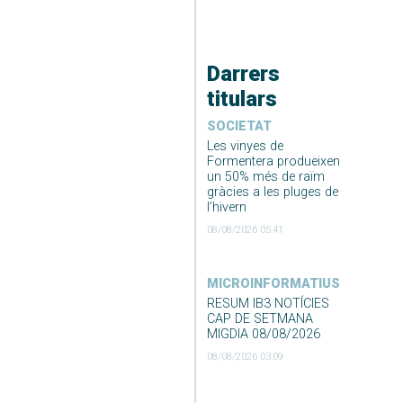
Darrers
titulars
SOCIETAT
Les vinyes de
Formentera produeixen
un 50% més de raïm
gràcies a les pluges de
l’hivern
08/08/2026 05:41
MICROINFORMATIUS
RESUM IB3 NOTÍCIES
CAP DE SETMANA
MIGDIA 08/08/2026
08/08/2026 03:09