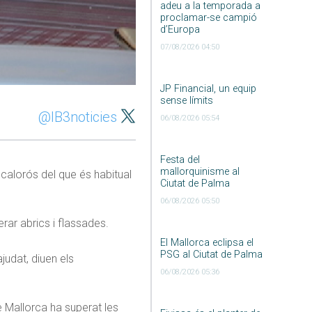
adeu a la temporada a
proclamar-se campió
d’Europa
07/08/2026 04:50
JP Financial, un equip
sense límits
@IB3noticies
06/08/2026 05:54
Festa del
mallorquinisme al
calorós del que és habitual
Ciutat de Palma
06/08/2026 05:50
rar abrics i flassades.
El Mallorca eclipsa el
PSG al Ciutat de Palma
judat, diuen els
06/08/2026 05:36
 Mallorca ha superat les