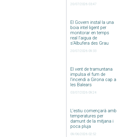
20/07/2026 03:47
El Govern instal·la una
boia intel·ligent per
monitorar en temps
real l’aigua de
s’Albufera des Grau
20/07/2026 09:33
El vent de tramuntana
impulsa el fum de
l’incendi a Girona cap a
les Balears
03/07/2026 09:24
L’estiu començarà amb
temperatures per
damunt de la mitjana i
poca pluja
09/06/2026 02:52