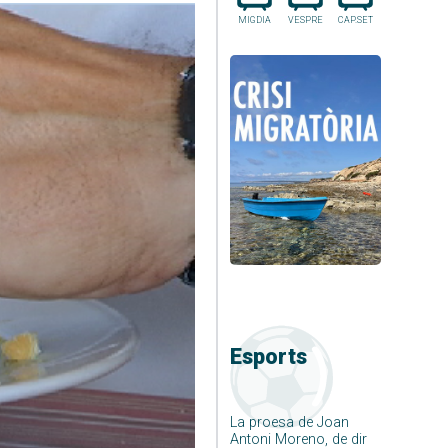
MIGDIA
VESPRE
CAP.SET
Esports
La proesa de Joan
Antoni Moreno, de dir