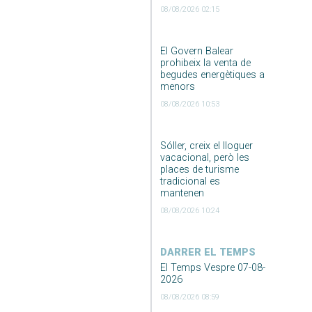
08/08/2026 02:15
El Govern Balear
prohibeix la venta de
begudes energètiques a
menors
08/08/2026 10:53
Sóller, creix el lloguer
vacacional, però les
places de turisme
tradicional es
mantenen
08/08/2026 10:24
DARRER EL TEMPS
El Temps Vespre 07-08-
2026
08/08/2026 08:59