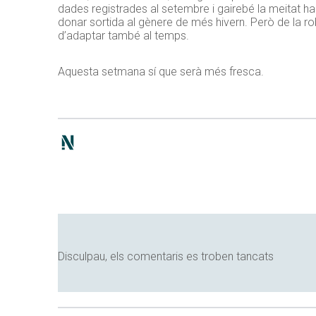
dades registrades al setembre i gairebé la meitat ha
donar sortida al gènere de més hivern. Però de la rob
d’adaptar també al temps.
Aquesta setmana sí que serà més fresca.
Disculpau, els comentaris es troben tancats