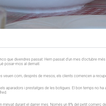
manco que divendres passat. Hem passat d’un mes d’octubre més 
 què posar-mos al dematí.
oreries veuen com, després de mesos, els clients comencen a recupe
dels aparadors i prestatges de les botigues. El bon temps no ha a
fred.
n minvat durant el darrer mes. Només un 8% del petit comerç de