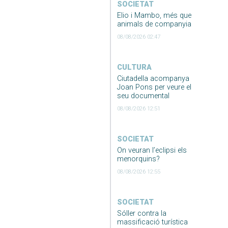
SOCIETAT
Elio i Mambo, més que
animals de companyia
08/08/2026 02:47
CULTURA
Ciutadella acompanya
Joan Pons per veure el
seu documental
08/08/2026 12:51
SOCIETAT
On veuran l’eclipsi els
menorquins?
08/08/2026 12:55
SOCIETAT
Sóller contra la
massificació turística