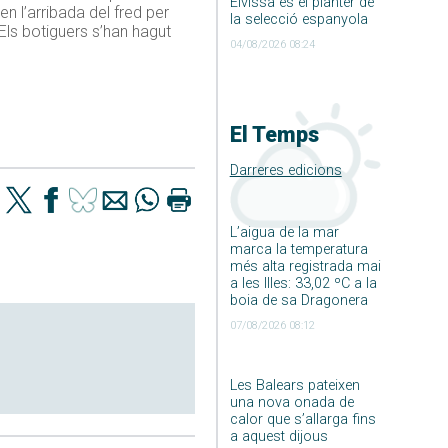
Eivissa és el planter de
n l’arribada del fred per
la selecció espanyola
 Els botiguers s’han hagut
04/08/2026 08:24
El Temps
Darreres edicions
L’aigua de la mar
marca la temperatura
més alta registrada mai
a les Illes: 33,02 ºC a la
boia de sa Dragonera
07/08/2026 08:12
Les Balears pateixen
una nova onada de
calor que s’allarga fins
a aquest dijous