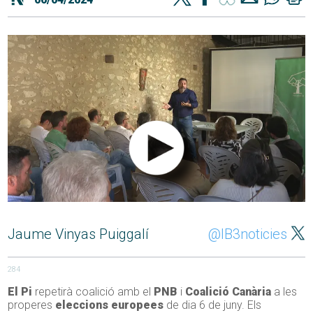
Jaume Vinyas Puiggalí
@IB3noticies
284
El Pi
repetirà coalició amb el
PNB
i
Coalició Canària
a les
properes
eleccions europees
de dia 6 de juny. Els