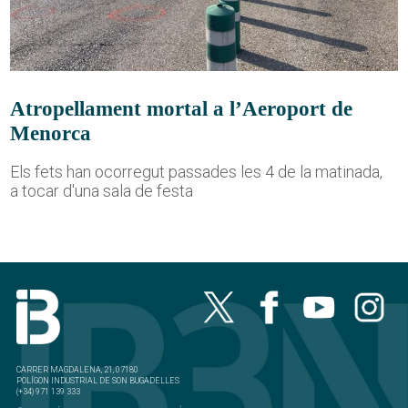
Atropellament mortal a l’Aeroport de
Menorca
Els fets han ocorregut passades les 4 de la matinada,
a tocar d'una sala de festa
CARRER MAGDALENA, 21, 07180
POLÍGON INDUSTRIAL DE SON BUGADELLES
(+34) 971 139 333