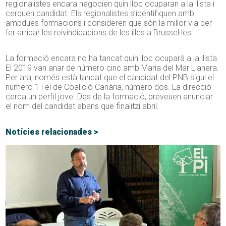
regionalistes encara negocien quin lloc ocuparan a la llista i
cerquen candidat. Els regionalistes s’identifiquen amb
ambdues formacions i consideren que són la millor via per
fer arribar les reivindicacions de les illes a Brussel·les.
La formació encara no ha tancat quin lloc ocuparà a la llista.
El 2019 van anar de número cinc amb Maria del Mar Llanera.
Per ara, només està tancat que el candidat del PNB sigui el
número 1 i el de Coalició Canària, número dos. La direcció
cerca un perfil jove. Des de la formació, preveuen anunciar
el nom del candidat abans que finalitzi abril.
Notícies relacionades >