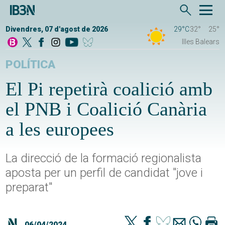
Divendres, 07 d'agost de 2026
29°C
32°
25°
Illes Balears
POLÍTICA
El Pi repetirà coalició amb
el PNB i Coalició Canària
a les europees
La direcció de la formació regionalista
aposta per un perfil de candidat "jove i
preparat"
06/04/2024